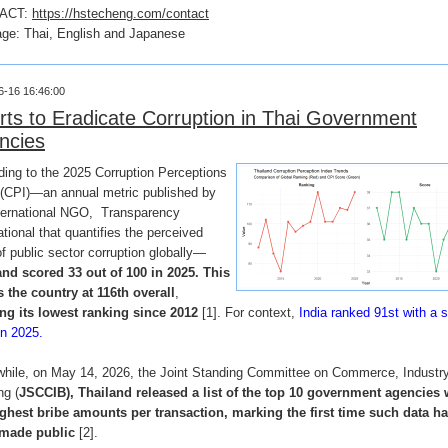
ACT:
https://hstecheng.com/contact
age: Thai, English and Japanese
6-16 16:46:00
orts to Eradicate Corruption in Thai Government
ncies
ing to the 2025 Corruption Perceptions
 (CPI)—an annual metric published by
nternational NGO, Transparency
ational that quantifies the perceived
of public sector corruption globally—
and scored 33 out of 100 in 2025. This
s the country at 116th overall
,
ng its lowest ranking since 2012
[1]. For context,
India ranked 91st with a 
in 2025.
hile, on May 14, 2026, the Joint Standing Committee on Commerce, Industr
ng (
JSCCIB), Thailand
released a list of the top 10 government agencies 
ighest bribe amounts per transaction, marking the first time such data h
made public
[2].