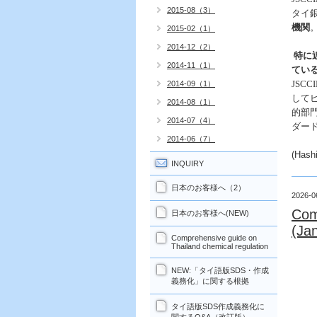
2015-08（3）
タイ
機関
2015-02（1）
2014-12（2）
特に
2014-11（1）
てい
JSCCI
2014-09（1）
して
2014-08（1）
的部
2014-07（4）
ダー
2014-06（7）
(Hashi
INQUIRY
日本のお客様へ（2）
2026-0
Com
日本のお客様へ(NEW)
(Ja
Comprehensive guide on
Thailand chemical regulation
NEW:「タイ語版SDS・作成
義務化」に関する根拠
タイ語版SDS作成義務化に