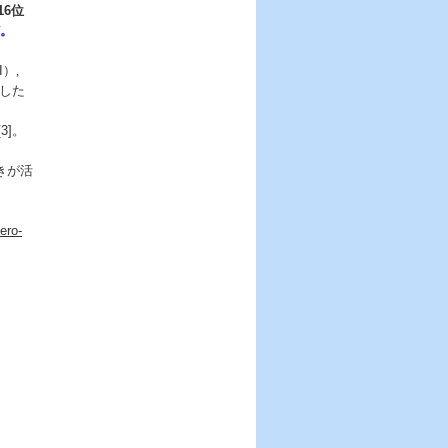
16
位
。
I
）,
した
[3]
。
きが活
ero-