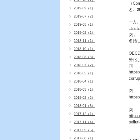
2019-10（2）
（
Cor
2019-09（1）
と、
2
2019-07（2）
一方
2019-05（1）
Thail
2019-02（1）
[2]
。
名指
2018-11（1）
2018-10（1）
OEC
2018-08（3）
発化
2018-07（2）
[1]
https:
2018-05（1）
corrup
2018-04（1）
2018-03（1）
[2]
https
2018-02（2）
2018-01（3）
[3]
2017-12（1）
https
pollut
2017-11（4）
2017-09（5）
2017-08（1）