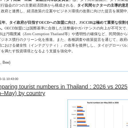
銀行協会の
3
つの主要経済団体から構成される、
タイ民間セクターの主導的意
。政府と連携し、経済政策の立案やビジネス環境の改善に向けた提言を展開中
近年、タイ政府が目指す
OECD
への加盟に向け、
JSCCIB
は極めて重要な役割
る。
OECD
加盟には国際基準に合致した法整備やガバナンスの向上が不可欠で
B
は汚職撲滅（
Zero Corruption Thailand
等）や透明性の確保など、民間側から
ビジネス慣行のクリーン化を推進。また、各種調査や政策提言を通じて、政府
門における健全性（インテグリティ）」の改革を後押しし、タイがグローバル
ドを満たす投資環境となるよう支援を強化中。
, Bee)
6-11 10:43:00
paring tourist numbers in Thailand : 2026 vs 2025
n–May) by country