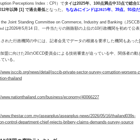
ruption Perceptions Index
：
CPI
）で
タイは
2025
年、
100
点満点中
33
点で総合
1
012
年以降
[1]
で過去最低
となった。
ちなみにインドは2025年、
39
点、
91
位だ
、
the Joint Standing Committee on Commerce, Industry and Banking
（
JSCCB
and は
2026
年
5
月
14
日、一件当たりの賄賂額の上位の
10
行政機関を初めて公表
しされた行政機関の中には、記者会見でデータの根拠を要求した機関もあった
D
加盟に向けた
20
の
OECD
委員会による技術審査が迫っている中、関係者の動
している。
//www.jsccib.org/news/detail/jsccib-private-sector-survey-corruption-worsens-z
tion-thailand
://www.nationthailand.com/business/economy/40066227
://www.thestar.com.my/aseanplus/aseanplus-news/2026/05/16/thailand039s-
ion-control-department-chief-rejects-bribery-claims-demands-survey-source