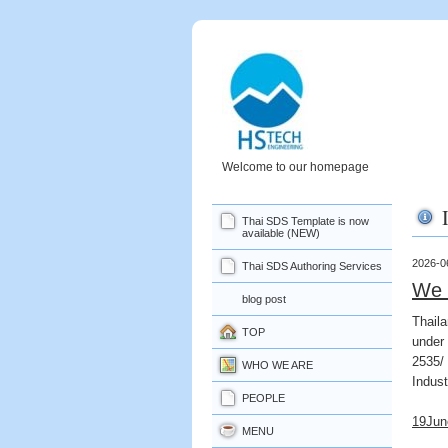
Welcome to our homepage
Thai SDS Template is now
available (NEW)
2026-0
Thai SDS Authoring Services
We 
blog post
Thail
TOP
under
2535/ 
WHO WE ARE
Indus
PEOPLE
19Jun
MENU