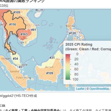
AN
諸国の腐敗ランキング
 116
位
let/ggplot2でHS-TECH
作成
CIB
B
（
タイ商業・工業・金融合同常設委員会
）は、タイ商工会議所、タイ工業