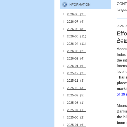
CONT
INFORMATION
langu
2026-08（2）
2026-07（4）
2026-0
2026-06（8）
Eff
2026-05（11）
Age
2026-04（11）
Accord
2026-03（2）
Index
2026-02（4）
the i
Intern
2026-01（6）
level 
2025-12（2）
Thail
2025-11（3）
place
2025-10（3）
marki
of 39 
2025-09（5）
2025-08（1）
Meanw
2025-07（1）
Banki
the h
2025-06（2）
been 
2025-01（6）