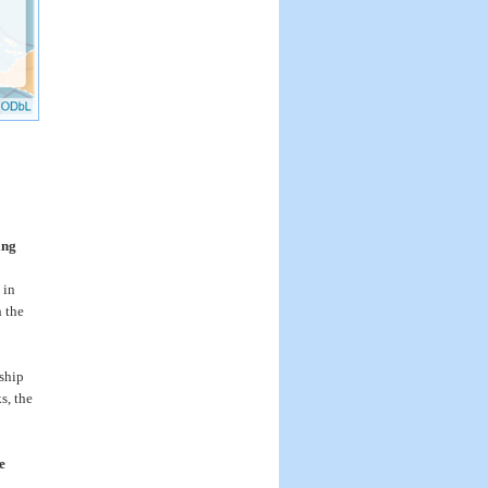
ing
 in
 the
ship
s, the
e
.