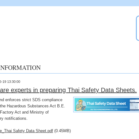
INFORMATION
6-19 13:30:00
are experts in preparing Thai Safety Data Sheets.
and enforces strict SDS compliance
 the Hazardous Substances Act B.E.
Factory Act and Ministry of
try
notifications.
e_Thai Safety Data Sheet.pdf
(0.45MB)