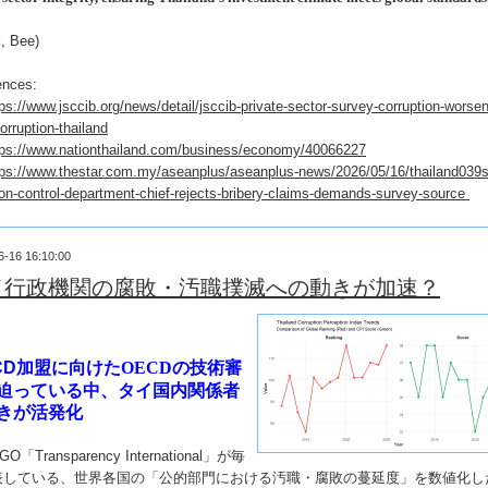
, Bee)
ences:
tps://www.jsccib.org/news/detail/jsccib-private-sector-survey-corruption-worse
orruption-thailand
tps://www.nationthailand.com/business/economy/40066227
tps://www.thestar.com.my/aseanplus/aseanplus-news/2026/05/16/thailand039s
ion-control-department-chief-rejects-bribery-claims-demands-survey-source
6-16 16:10:00
イ行政機関の腐敗・汚職撲滅への動きが加速？
CD
加盟に向けたOECDの
技術審
迫っている中、タイ国内関係者
きが活発化
GO
「
Transparency International
」が毎
表している、世界各国の「公的部門における汚職・腐敗の蔓延度」を数値化し