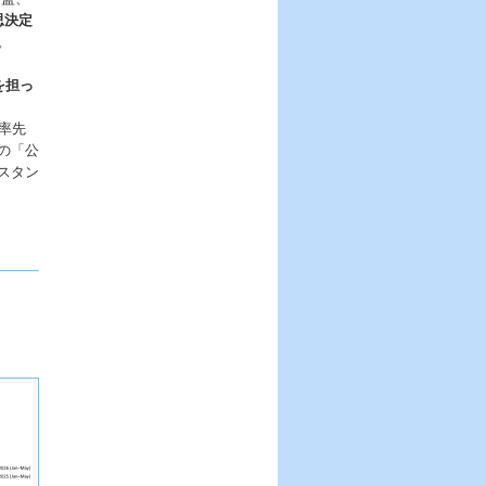
思決定
。
を担っ
、
率先
の「公
スタン