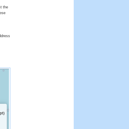
t the
hese
ddress