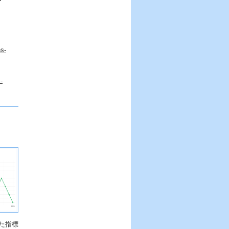
ns-
-
た指標