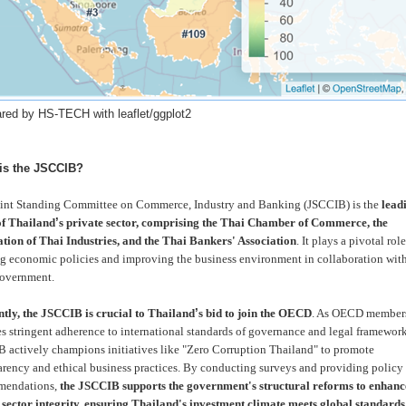
red by HS-TECH with leaflet/ggplot2
is the JSCCIB?
int Standing Committee on Commerce, Industry and Banking (JSCCIB) is the
lead
of Thailand
’
s private sector, comprising the Thai Chamber of Commerce, the
tion of Thai Industries, and the Thai Bankers' Association
. It plays a pivotal role
g economic policies and improving the business environment in collaboration with
overnment.
tly, the JSCCIB is crucial to Thailand
’
s bid to join the OECD
. As OECD member
es stringent adherence to international standards of governance and legal framework
 actively champions initiatives like "Zero Corruption Thailand" to promote
arency and ethical business practices. By conducting surveys and providing policy
mendations,
the JSCCIB supports the government's structural reforms
to enhanc
 sector integrity, ensuring Thailand's investment climate meets global standards