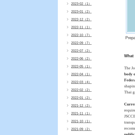
2023-02（1）
2023-01（2）
2022-12（2）
2022-11（1）
2022-10（7）
Prepa
2022-09（7）
2022-07（2）
What 
2022-06（2）
2022-05（1）
The Jo
body 
2022-04（1）
Federa
2022-03（4）
shapin
2022-02（2）
Thai g
2022-01（2）
Curren
2021-12（2）
requir
2021-11（1）
JSCCIB
2021-10（1）
transp
recom
2021-09（2）
public