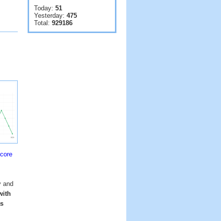
Today:
51
Yesterday:
475
Total:
929186
score
y and
with
as