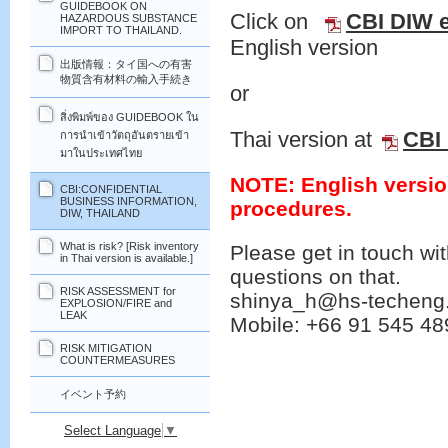
GUIDEBOOK ON
Click on
CBI DIW e
HAZARDOUS SUBSTANCE
IMPORT TO THAILAND.
English version
出版情報：タイ国への有害
物質含有材料の輸入手続き
or
สิ่งพิมพ์ของ GUIDEBOOK ใน
Thai version at
CBI 
การนำเข้าวัตถุอันตรายเข้า
มาในประเทศไทย
NOTE: English version
CBI:CONFIDENTIAL
BUSINESS INFORMATION,
procedures.
DIW, THAILAND
What is risk? [Risk inventory
Please get in touch wi
in Thai version is available.]
questions on that.
RISK ASSESSMENT for
shinya_h@hs-techen
EXPLOSION/FIRE and
LEAK
Mobile: +66 91 545 48
RISK MITIGATION
COUNTERMEASURES
イベント予約
Select Language
▼