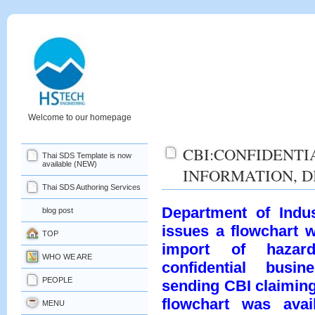
Welcome to our homepage
CBI:CONFIDENTI
Thai SDS Template is now
available (NEW)
INFORMATION, D
Thai SDS Authoring Services
Department of Indus
blog post
issues a flowchart 
TOP
import of hazard
WHO WE ARE
confidential busi
PEOPLE
sending CBI claiming 
flowchart was avai
MENU