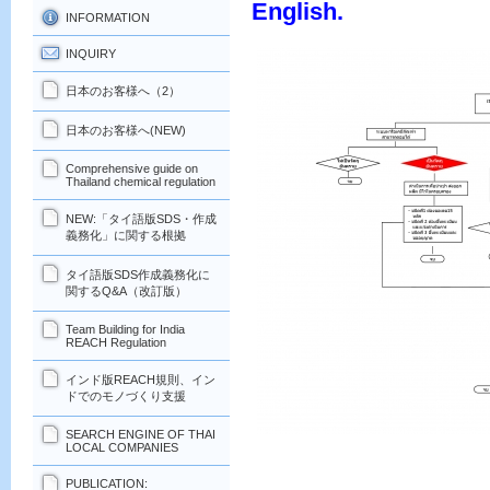
English.
INFORMATION
INQUIRY
日本のお客様へ（2）
日本のお客様へ(NEW)
Comprehensive guide on
Thailand chemical regulation
NEW:「タイ語版SDS・作成
義務化」に関する根拠
タイ語版SDS作成義務化に
関するQ&A（改訂版）
Team Building for India
REACH Regulation
インド版REACH規則、イン
ドでのモノづくり支援
SEARCH ENGINE OF THAI
LOCAL COMPANIES
PUBLICATION: