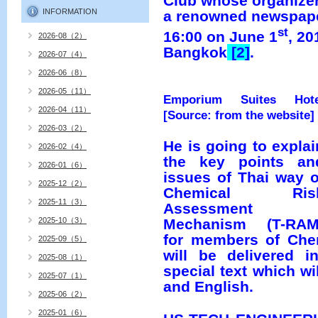
Club whose organize
INFORMATION
a renowned newspaper
st
16:00 on June 1
, 20
2026-08（2）
Bangkok
[2]
.
2026-07（4）
2026-06（8）
2026-05（11）
Emporium Suites Hote
2026-04（11）
[Source: from the website]
2026-03（2）
He is going to explai
2026-02（4）
the key points an
2026-01（6）
issues of Thai way o
2025-12（2）
Chemical Ris
2025-11（3）
Assessment
Mechanism (T-RAM
2025-10（3）
for members of Chem
2025-09（5）
will be delivered 
2025-08（1）
special text which wi
2025-07（1）
and English.
2025-06（2）
2025-01（6）