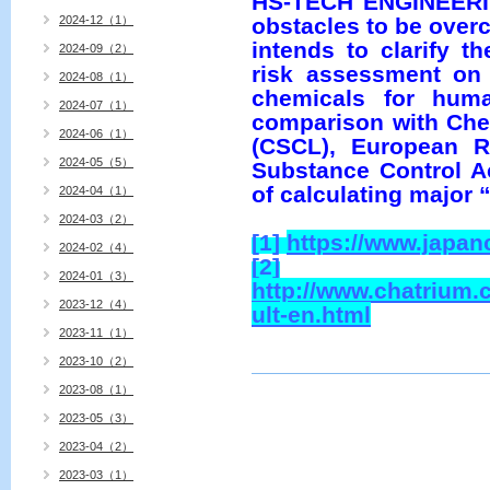
HS-TECH ENGINEERING
obstacles to be over
2024-12（1）
intends to clarify t
2024-09（2）
risk assessment on
2024-08（1）
chemicals for hum
2024-07（1）
comparison with Che
2024-06（1）
(CSCL), European R
2024-05（5）
Substance Control Ac
of calculating major 
2024-04（1）
2024-03（2）
[1]
https://www.japan
2024-02（4）
[2]
2024-01（3）
http://www.chatrium
2023-12（4）
ult-en.html
2023-11（1）
2023-10（2）
2023-08（1）
2023-05（3）
2023-04（2）
2023-03（1）