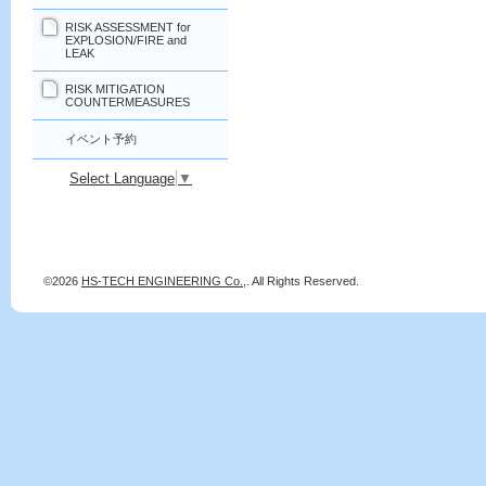
RISK ASSESSMENT for
EXPLOSION/FIRE and
LEAK
RISK MITIGATION
COUNTERMEASURES
イベント予約
Select Language
▼
©2026
HS-TECH ENGINEERING Co.,
. All Rights Reserved.