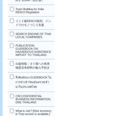
関するQ&A（改訂版）
Team Building for India
REACH Regulation
インド版REACH規則、イン
ドでのモノづくり支援
SEARCH ENGINE OF THAI
LOCAL COMPANIES
PUBLICATION:
GUIDEBOOK ON
HAZARDOUS SUBSTANCE
IMPORT TO THAILAND.
出版情報：タイ国への有害
物質含有材料の輸入手続き
สิ่งพิมพ์ของ GUIDEBOOK ใน
การนำเข้าวัตถุอันตรายเข้า
มาในประเทศไทย
CBI:CONFIDENTIAL
BUSINESS INFORMATION,
DIW, THAILAND
What is risk? [Risk inventory
in Thai version is available.]