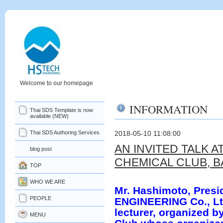
Welcome to our homepage
INFORMATION
Thai SDS Template is now
available (NEW)
Thai SDS Authoring Services
2018-05-10 11:08:00
AN INVITED TALK A
blog post
CHEMICAL CLUB, 
TOP
WHO WE ARE
Mr. Hashimoto, Presi
PEOPLE
ENGINEERING Co., Ltd
lecturer, organized b
MENU