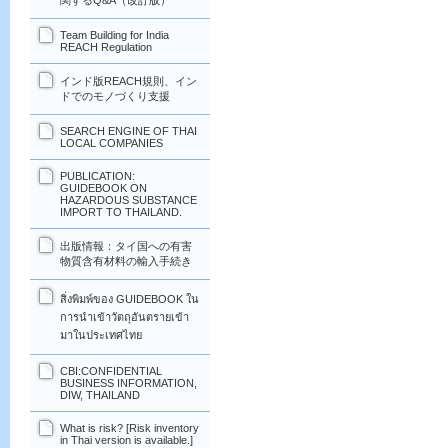
関するQ&A（改訂版）
Team Building for India
REACH Regulation
インド版REACH規則、イン
ドでのモノづくり支援
SEARCH ENGINE OF THAI
LOCAL COMPANIES
PUBLICATION:
GUIDEBOOK ON
HAZARDOUS SUBSTANCE
IMPORT TO THAILAND.
出版情報：タイ国への有害
物質含有材料の輸入手続き
สิ่งพิมพ์ของ GUIDEBOOK ใน
การนำเข้าวัตถุอันตรายเข้า
มาในประเทศไทย
CBI:CONFIDENTIAL
BUSINESS INFORMATION,
DIW, THAILAND
What is risk? [Risk inventory
in Thai version is available.]