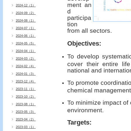
ment
an
2024-12（1）
d
2024-09（2）
participa
2024-08（1）
tion
2024-07（1）
from all sectors.
2024-06（1）
Objectives:
2024-05（5）
2024-04（1）
To develop systemati
2024-03（2）
cover their entire li
2024-02（4）
national and internati
2024-01（3）
To promote coordination
2023-12（4）
chemical management
2023-11（1）
2023-10（2）
To minimize impact of
2023-08（1）
environment.
2023-05（3）
2023-04（2）
Targets:
2023-03（1）