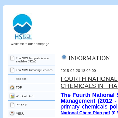
Welcome to our homepage
INFORMATION
Thai SDS Template is now
available (NEW)
Thai SDS Authoring Services
2015-09-20 18:09:00
FOURTH NATIONAL
blog post
CHEMICALS IN THA
TOP
The Fourth National 
WHO WE ARE
Management (2012 -
PEOPLE
primary chemicals po
National Chem Plan.pdf
(0.
MENU