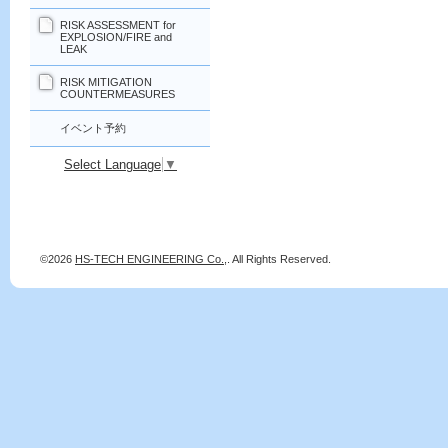
RISK ASSESSMENT for
EXPLOSION/FIRE and
LEAK
RISK MITIGATION
COUNTERMEASURES
イベント予約
Select Language
▼
©2026
HS-TECH ENGINEERING Co.,
. All Rights Reserved.