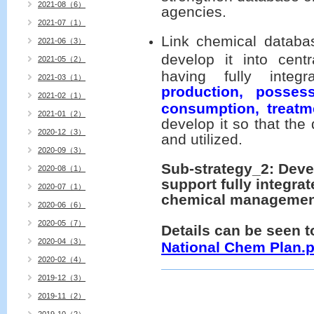
2021-08（6）
agencies.
2021-07（1）
Link chemical databa
2021-06（3）
develop it into cent
2021-05（2）
having fully inte
2021-03（1）
production, possessi
2021-02（1）
consumption, treatm
2021-01（2）
develop it so that the
2020-12（3）
and utilized.
2020-09（3）
Sub-strategy_2:
Deve
2020-08（1）
support fully integra
2020-07（1）
chemical
managemen
2020-06（6）
2020-05（7）
Details can be seen t
2020-04（3）
National Chem Plan.p
2020-02（4）
2019-12（3）
2019-11（2）