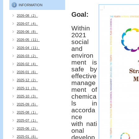
INFORMATION
Goal:
2026-08（2）
2026-07（4）
Within
2026-06（8）
2021
2026-05（11）
social
and
2026-04（11）
environ
2026-03（2）
ment is
2026-02（4）
safe by
2026-01（6）
effective
2025-12（2）
manage
ment of
2025-11（3）
chemica
2025-10（3）
ls in
2025-09（5）
accorda
2025-08（1）
nce
2025-07（1）
with
nati
2025-06（2）
onal
develop
2025-01（6）