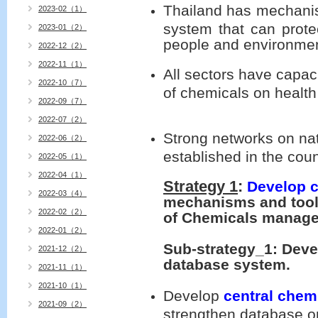
Thailand has mechan
2023-02（1）
system that can prote
2023-01（2）
people and environmen
2022-12（2）
2022-11（1）
All sectors have capaci
2022-10（7）
of chemicals on healt
2022-09（7）
2022-07（2）
Strong networks on n
2022-06（2）
established in the coun
2022-05（1）
2022-04（1）
Strategy 1
:
Develop 
2022-03（4）
mechanisms and tools
2022-02（2）
of Chemicals
manage
2022-01（2）
Sub-strategy_1:
Deve
2021-12（2）
database system.
2021-11（1）
2021-10（1）
Develop
central chem
2021-09（2）
strengthen database on