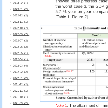
showed three progress cases
2023-02（1）
the worst case 3, the GDP gr
2023-01（2）
5.7 % year-on-year compare
2022-12（2）
[
Table 1
,
Figure 2
]
2022-11（1）
2022-10（7）
2022-09（7）
2022-07（2）
2022-06（2）
2022-05（1）
2022-04（1）
2022-03（4）
2022-02（2）
2022-01（2）
2021-12（2）
2021-11（1）
2021-10（1）
2021-09（2）
Note 1
: The attainment of imm