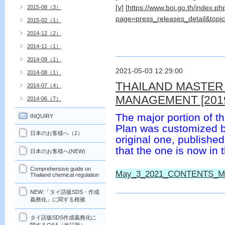
[ⅴ]
[
https://www.boi.go.th/index.ph
2015-08（3）
page=press_releases_detail&topi
2015-02（1）
2014-12（2）
2014-11（1）
2014-09（1）
2021-05-03 12:29:00
2014-08（1）
THAILAND MASTER
2014-07（4）
MANAGEMENT [2019 
2014-06（7）
The major portion of 
INQUIRY
Plan was customized 
日本のお客様へ（2）
original one, published
that the one is now in 
日本のお客様へ(NEW)
Comprehensive guide on
May_3_2021_CONTENTS_Mas
Thailand chemical regulation
NEW:「タイ語版SDS・作成
義務化」に関する根拠
タイ語版SDS作成義務化に