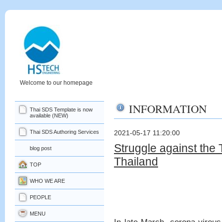
Welcome to our homepage
INFORMATION
Thai SDS Template is now
available (NEW)
Thai SDS Authoring Services
2021-05-17 11:20:00
Struggle against the
blog post
Thailand
TOP
WHO WE ARE
PEOPLE
MENU