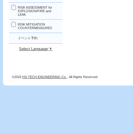
RISK ASSESSMENT for
EXPLOSION/FIRE and
LEAK
RISK MITIGATION
COUNTERMEASURES
イベント予約
Select Language
▼
©2026
HS-TECH ENGINEERING Co.,
. All Rights Reserved.