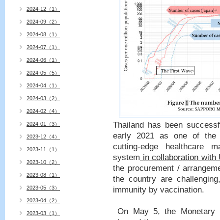
2024-12（1）
2024-09（2）
2024-08（1）
2024-07（1）
2024-06（1）
2024-05（5）
2024-04（1）
2024-03（2）
2024-02（4）
Thailand has been successfu
2024-01（3）
early 2021 as one of the 
2023-12（4）
cutting-edge healthcare 
2023-11（1）
system
in collaboration with
2023-10（2）
the procurement / arrangeme
2023-08（1）
the country are challenging
2023-05（3）
immunity by vaccination.
2023-04（2）
On May 5, the Monetary P
2023-03（1）