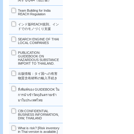
関するQ&A（改訂版）
Team Building for India
REACH Regulation
インド版REACH規則、イン
ドでのモノづくり支援
SEARCH ENGINE OF THAI
LOCAL COMPANIES
PUBLICATION:
GUIDEBOOK ON
HAZARDOUS SUBSTANCE
IMPORT TO THAILAND.
出版情報：タイ国への有害
物質含有材料の輸入手続き
สิ่งพิมพ์ของ GUIDEBOOK ใน
การนำเข้าวัตถุอันตรายเข้า
มาในประเทศไทย
CBI:CONFIDENTIAL
BUSINESS INFORMATION,
DIW, THAILAND
What is risk? [Risk inventory
in Thai version is available.]