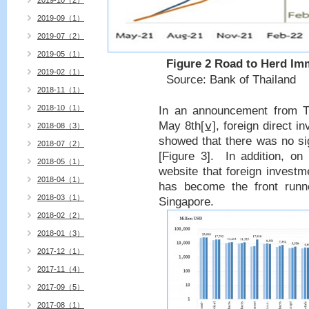
2019-10（2）
2019-09（1）
2019-07（2）
2019-05（1）
Figure
2
Road to Herd Imm
2019-02（1）
Source: Bank of Thailand
2018-11（1）
2018-10（1）
In an announcement from T
May 8th
[ⅴ]
, foreign direct i
2018-08（3）
showed that there was no sig
2018-07（2）
[
Figure 3
]. In addition, on
2018-05（1）
website that foreign invest
2018-04（1）
has become the front runn
2018-03（1）
Singapore.
2018-02（2）
2018-01（3）
2017-12（1）
2017-11（4）
2017-09（5）
2017-08（1）