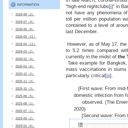
In late March,
corona-virous
INFORMATION
"high-end nightclubs
[
i
]
" in Ba
not have any phenomena of
2026-08（2）
toll per million population 
2026-07（4）
contained to a level of aro
2026-06（8）
last December.
2026-05（11）
However, as of May 17, the
2026-04（11）
to 5.2 times compared wit
2026-03（2）
currently in the midst of
the 
2026-02（4）
Take example for
Bangkok,
2026-01（6）
mass vaccinations in slums 
2025-12（2）
particularly critical
[
iii
]
.
2025-11（3）
[First wave: From mid-
2025-10（3）
domestic infection from f
2025-09（5）
observed. (The Emer
2025-08（1）
2020)
2025-07（1）
[Second wave: From t
2025-06（2）
2025-01（6）