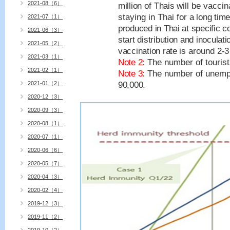
2021-08（6）
million
of
Thais
will be vaccin
staying in Thai for
a long time
2021-07（1）
produced in Thai at specific c
2021-06（3）
start distribution and inoculat
2021-05（2）
vaccination rate is
around
2-3
2021-03（1）
Note 2:
The number of tourist
2021-02（1）
Note 3:
The number of unemp
2021-01（2）
90,000.
2020-12（3）
2020-09（3）
2020-08（1）
2020-07（1）
2020-06（6）
2020-05（7）
2020-04（3）
2020-02（4）
2019-12（3）
2019-11（2）