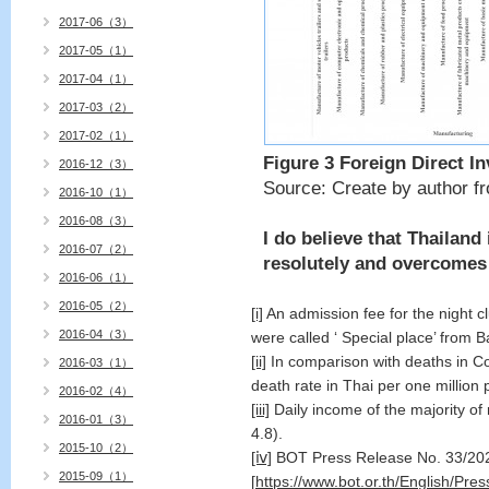
2017-06（3）
2017-05（1）
2017-04（1）
2017-03（2）
2017-02（1）
Figure
3
Foreign Direct In
2016-12（3）
Source: Create by author fr
2016-10（1）
2016-08（3）
I do believe that Thaila
2016-07（2）
resolutely and overcomes 
2016-06（1）
2016-05（2）
[i]
An admission fee for the night c
2016-04（3）
were called ‘ Special place’ from 
[ii]
In comparison with deaths in Co
2016-03（1）
death rate in Thai per one million
2016-02（4）
[iii]
Daily income of the majority of
2016-01（3）
4.8).
2015-10（2）
[ⅳ]
BOT Press Release No. 33/20
2015-09（1）
[
https://www.bot.or.th/English/P