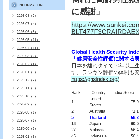
INFORMATION
に感謝」
2026-08（2）
https://www.sankei.co
2026-07（4）
BLT477F3CRAIRDAEX
2026-06（8）
2026-05（11）
2026-04（11）
Global Health Securit
2026-03（2）
「健康安全性評価に関する
2026-02（4）
日本を離れタイで10年以上
す。ランキン評価の体制も
2026-01（6）
https://ghsindex.org/
2025-12（2）
2025-11（3）
Rank
Country
Index Score
2025-10（3）
United
1
75.
2025-09（5）
States
2
Australia
71.
2025-08（1）
5
Thailand
68.
2025-07（1）
18
Japan
60.5
2025-06（2）
27
Malaysia
56.
45
Indonesia
50.
2025-01（6）