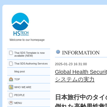
Welcome to our homepage
INFORMATION
Thai SDS Template is now
available (NEW)
Thai SDS Authoring Services
2025-01-23 16:31:00
Global Health Sec
blog post
システムの実力
TOP
WHO WE ARE
PEOPLE
日本旅行中のタイ
MENU
倒れた高齢男性救