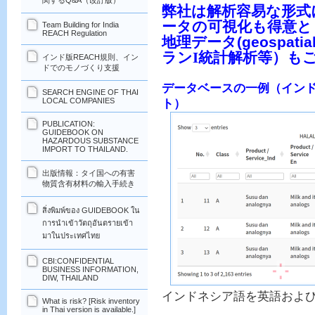
関するQ&A（改訂版）
弊社は解析容易な形式
ータの可視化も得意と
Team Building for India
REACH Regulation
(geospatial
地理データ
ランI統計解析等）も
インド版REACH規則、イン
ドでのモノづくり支援
データベースの一例（インド
SEARCH ENGINE OF THAI
LOCAL COMPANIES
ト）
PUBLICATION:
GUIDEBOOK ON
HAZARDOUS SUBSTANCE
IMPORT TO THAILAND.
出版情報：タイ国への有害
物質含有材料の輸入手続き
สิ่งพิมพ์ของ GUIDEBOOK ใน
การนำเข้าวัตถุอันตรายเข้า
มาในประเทศไทย
CBI:CONFIDENTIAL
BUSINESS INFORMATION,
DIW, THAILAND
インドネシア語を英語およ
What is risk? [Risk inventory
in Thai version is available.]