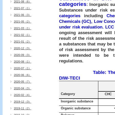
2021-08（6）
categories
: Inorganic s
2021-07（1）
Substances under risk es
2021-06（3）
categories
including
Che
Chemicals (GC), Low Conc
2021-05（2）
under risk evaluation. LCC
2021-03（1）
ongoing assessment will 
2021-02（1）
result of the risk assessm
2021-01（2）
a substances that may be 
2020-12（3）
of risk assessment by th
were intended to be tr
2020-09（3）
regulations.
2020-08（1）
2020-07（1）
Table: Th
2020-06（6）
DIW-TECI
2020-05（7）
2020-04（3）
Category
CHC
2020-02（4）
Inorganic substance
2019-12（3）
Organic substance
2019-11（2）