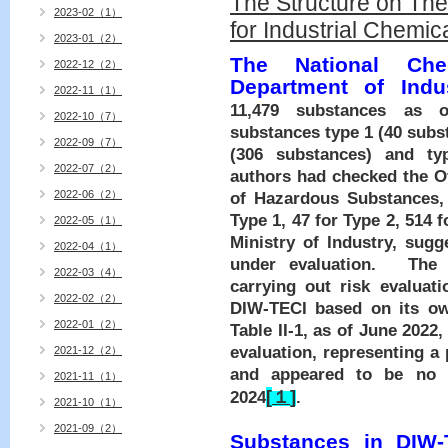
The Structure on The
2023-02（1）
for Industrial Chemic
2023-01（2）
The National Che
2022-12（2）
Department of Indu
2022-11（1）
11,479 substances as 
2022-10（7）
substances type 1 (40 subst
2022-09（7）
(306 substances) and ty
2022-07（2）
authors had checked the Off
2022-06（2）
of Hazardous Substances,
Type 1, 47 for Type 2, 514 
2022-05（1）
Ministry of Industry, sugg
2022-04（1）
under evaluation.
The 
2022-03（4）
carrying out risk evaluat
2022-02（2）
DIW-TECI based on its o
2022-01（2）
Table
II
‑
1
, as of June 2022
evaluation, representing a
2021-12（2）
and appeared to be no 
2021-11（1）
[
１
]
2024
.
2021-10（1）
2021-09（2）
Substances in DIW-