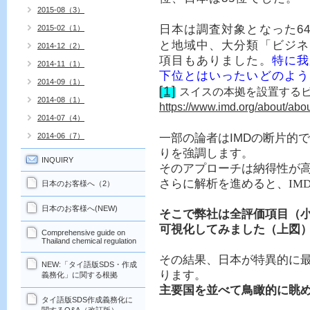
2015-08（3）
6
日本は調査対象となった
2015-02（1）
と地域中、大分類「ビジネ
2014-12（2）
項目もありました。
特に我が
2014-11（1）
下位とはいったいどのよう
2014-09（1）
[1]
スイスの本拠を設置する
2014-08（1）
https://www.imd.org/about/abou
2014-07（4）
IMD
2014-06（7）
一
部の論者は
の断片的で
りを強調します。
INQUIRY
そのアプローチは納得性が
さらに解析を進めると、IM
日本のお客様へ（2）
日本のお客様へ(NEW)
そこで弊社は全評価項目（
可視化してみました（上図
Comprehensive guide on
Thailand chemical regulation
その結果、日本が特異的に
NEW:「タイ語版SDS・作成
ります。
義務化」に関する根拠
主要国を並べて鳥瞰的に眺
タイ語版SDS作成義務化に