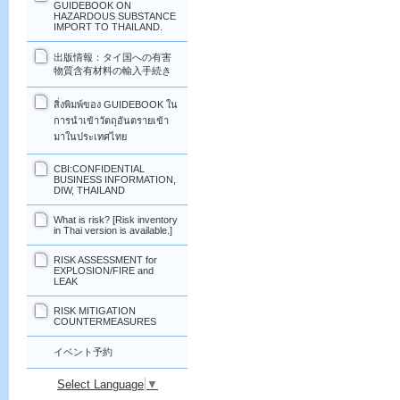
GUIDEBOOK ON
HAZARDOUS SUBSTANCE
IMPORT TO THAILAND.
出版情報：タイ国への有害
物質含有材料の輸入手続き
สิ่งพิมพ์ของ GUIDEBOOK ใน
การนำเข้าวัตถุอันตรายเข้า
มาในประเทศไทย
CBI:CONFIDENTIAL
BUSINESS INFORMATION,
DIW, THAILAND
What is risk? [Risk inventory
in Thai version is available.]
RISK ASSESSMENT for
EXPLOSION/FIRE and
LEAK
RISK MITIGATION
COUNTERMEASURES
イベント予約
Select Language
▼