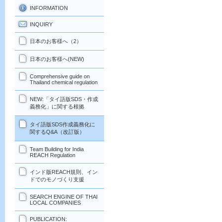
INFORMATION
INQUIRY
日本のお客様へ（2）
日本のお客様へ(NEW)
Comprehensive guide on
Thailand chemical regulation
NEW:「タイ語版SDS・作成
義務化」に関する根拠
タイ語版SDS作成義務化に
関するQ&A（改訂版）
Team Building for India
REACH Regulation
インド版REACH規則、イン
ドでのモノづくり支援
SEARCH ENGINE OF THAI
LOCAL COMPANIES
PUBLICATION: