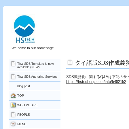
Welcome to our homepage
タイ語版SDS作成義
Thai SDS Template is now
available (NEW)
SDS義務化に関するQ&Aは下記の
Thai SDS Authoring Services
https://hstecheng.com/info/5482152
blog post
TOP
WHO WE ARE
PEOPLE
MENU