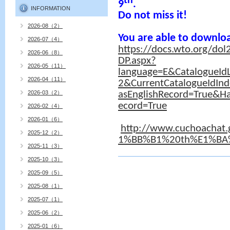
th
9
.
INFORMATION
Do not miss it!
2026-08（2）
You are able to downlo
2026-07（4）
https://docs.wto.org/do
2026-06（8）
DP.aspx?
2026-05（11）
language=E&CatalogueId
2026-04（11）
2&CurrentCatalogueIdIn
2026-03（2）
asEnglishRecord=True&H
ecord=True
2026-02（4）
2026-01（6）
http://www.cuchoachat.g
2025-12（2）
1%BB%B1%20th%E1%BA%
2025-11（3）
2025-10（3）
2025-09（5）
2025-08（1）
2025-07（1）
2025-06（2）
2025-01（6）