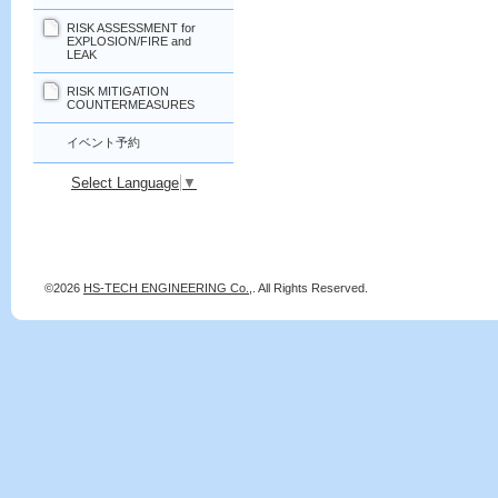
RISK ASSESSMENT for
EXPLOSION/FIRE and
LEAK
RISK MITIGATION
COUNTERMEASURES
イベント予約
Select Language
▼
©2026
HS-TECH ENGINEERING Co.,
. All Rights Reserved.