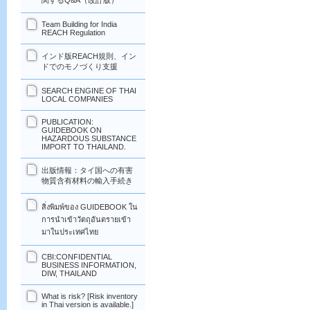
関するQ&A（改訂版）
Team Building for India
REACH Regulation
インド版REACH規則、イン
ドでのモノづくり支援
SEARCH ENGINE OF THAI
LOCAL COMPANIES
PUBLICATION:
GUIDEBOOK ON
HAZARDOUS SUBSTANCE
IMPORT TO THAILAND.
出版情報：タイ国への有害
物質含有材料の輸入手続き
สิ่งพิมพ์ของ GUIDEBOOK ใน
การนำเข้าวัตถุอันตรายเข้า
มาในประเทศไทย
CBI:CONFIDENTIAL
BUSINESS INFORMATION,
DIW, THAILAND
What is risk? [Risk inventory
in Thai version is available.]