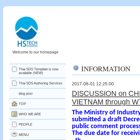
Welcome to our homepage
INFORMATION
Thai SDS Template is now
available (NEW)
Thai SDS Authoring Services
2017-08-01 12:25:00
DISCUSSION on CH
blog post
VIETNAM through W
TOP
The Ministry of Indust
WHO WE ARE
submitted
a draft Decr
PEOPLE
public comment process 
The due date for receiv
MENU