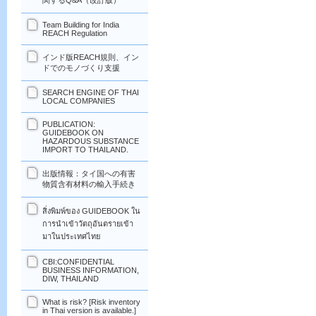
関するQ&A（改訂版）
Team Building for India
REACH Regulation
インド版REACH規則、イン
ドでのモノづくり支援
SEARCH ENGINE OF THAI
LOCAL COMPANIES
PUBLICATION:
GUIDEBOOK ON
HAZARDOUS SUBSTANCE
IMPORT TO THAILAND.
出版情報：タイ国への有害
物質含有材料の輸入手続き
สิ่งพิมพ์ของ GUIDEBOOK ใน
การนำเข้าวัตถุอันตรายเข้า
มาในประเทศไทย
CBI:CONFIDENTIAL
BUSINESS INFORMATION,
DIW, THAILAND
What is risk? [Risk inventory
in Thai version is available.]