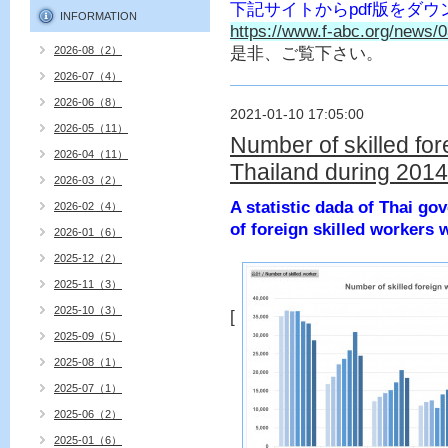
pdf
下記サイトから
版をダウ
INFORMATION
https://www.f-abc.org/news/0
2026-08（2）
是非、ご覧下さい。
2026-07（4）
2026-06（8）
2021-01-10 17:05:00
2026-05（11）
Number of skilled for
2026-04（11）
Thailand during 201
2026-03（2）
A statistic dada of Thai g
2026-02（4）
of foreign skilled workers 
2026-01（6）
2025-12（2）
2025-11（3）
2025-10（3）
[
2025-09（5）
2025-08（1）
2025-07（1）
2025-06（2）
2025-01（6）