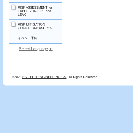
RISK ASSESSMENT for
EXPLOSION/FIRE and
LEAK
RISK MITIGATION
COUNTERMEASURES
イベント予約
Select Language
▼
©2026
HS-TECH ENGINEERING Co.,
. All Rights Reserved.