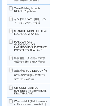
関するQ&A（改訂版）
Team Building for India
REACH Regulation
インド版REACH規則、イン
ドでのモノづくり支援
SEARCH ENGINE OF THAI
LOCAL COMPANIES
PUBLICATION:
GUIDEBOOK ON
HAZARDOUS SUBSTANCE
IMPORT TO THAILAND.
出版情報：タイ国への有害
物質含有材料の輸入手続き
สิ่งพิมพ์ของ GUIDEBOOK ใน
การนำเข้าวัตถุอันตรายเข้า
มาในประเทศไทย
CBI:CONFIDENTIAL
BUSINESS INFORMATION,
DIW, THAILAND
What is risk? [Risk inventory
in Thai version is available.]