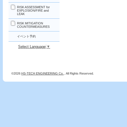
RISK ASSESSMENT for
EXPLOSION/FIRE and
LEAK
RISK MITIGATION
COUNTERMEASURES
イベント予約
Select Language
▼
©2026
HS-TECH ENGINEERING Co.,
. All Rights Reserved.