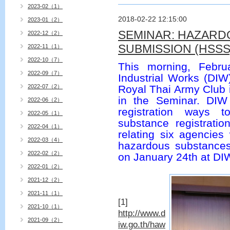
2023-02（1）
2018-02-22 12:15:00
2023-01（2）
SEMINAR: HAZARD
2022-12（2）
SUBMISSION (HSSS
2022-11（1）
2022-10（7）
This morning, Febru
2022-09（7）
Industrial Works (DI
2022-07（2）
Royal Thai Army Club i
in the Seminar. DIW 
2022-06（2）
registration ways
2022-05（1）
substance registratio
2022-04（1）
relating six agencies
2022-03（4）
hazardous substances
2022-02（2）
on January 24th at DIW
2022-01（2）
2021-12（2）
2021-11（1）
[1]
2021-10（1）
http://www.d
2021-09（2）
iw.go.th/haw