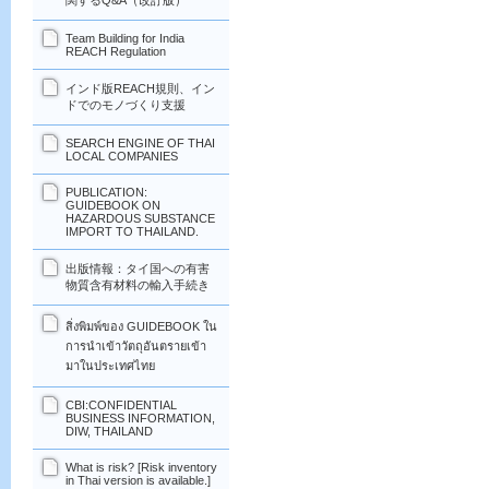
関するQ&A（改訂版）
Team Building for India
REACH Regulation
インド版REACH規則、イン
ドでのモノづくり支援
SEARCH ENGINE OF THAI
LOCAL COMPANIES
PUBLICATION:
GUIDEBOOK ON
HAZARDOUS SUBSTANCE
IMPORT TO THAILAND.
出版情報：タイ国への有害
物質含有材料の輸入手続き
สิ่งพิมพ์ของ GUIDEBOOK ใน
การนำเข้าวัตถุอันตรายเข้า
มาในประเทศไทย
CBI:CONFIDENTIAL
BUSINESS INFORMATION,
DIW, THAILAND
What is risk? [Risk inventory
in Thai version is available.]