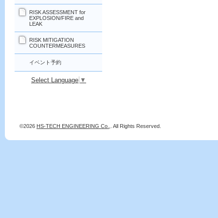
RISK ASSESSMENT for
EXPLOSION/FIRE and
LEAK
RISK MITIGATION
COUNTERMEASURES
イベント予約
Select Language
▼
©2026
HS-TECH ENGINEERING Co.,
. All Rights Reserved.