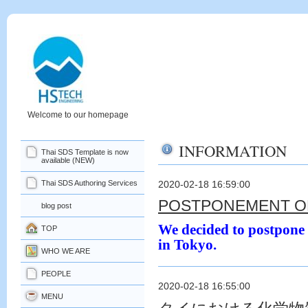
Welcome to our homepage
INFORMATION
Thai SDS Template is now
available (NEW)
Thai SDS Authoring Services
2020-02-18 16:59:00
POSTPONEMENT OF
blog post
We decided to postpone 
TOP
in Tokyo.
WHO WE ARE
PEOPLE
2020-02-18 16:55:00
MENU