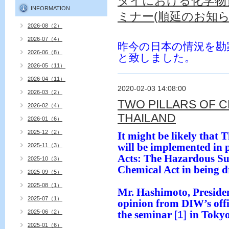
タイにおける化学物
INFORMATION
ミナー(順延のお知
2026-08（2）
2026-07（4）
昨今の日本の情況を勘
2026-06（8）
と致しました。
2026-05（11）
2026-04（11）
2020-02-03 14:08:00
2026-03（2）
TWO PILLARS OF C
2026-02（4）
THAILAND
2026-01（6）
2025-12（2）
It might be likely that
will be implemented in
2025-11（3）
Acts: The Hazardous Su
2025-10（3）
Chemical Act in being d
2025-09（5）
2025-08（1）
Mr. Hashimoto, Presiden
2025-07（1）
opinion from DIW’s offic
2025-06（2）
[1]
the seminar
in Tokyo
2025-01（6）