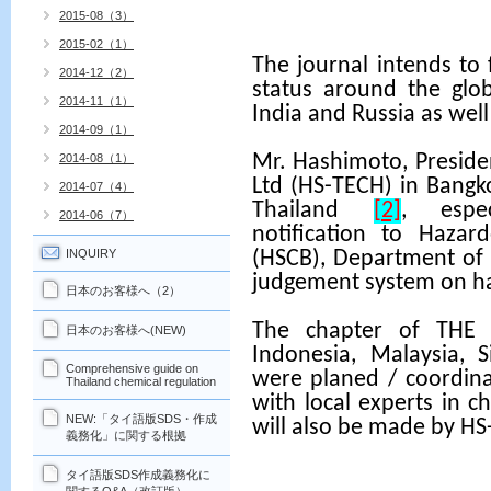
2015-08（3）
2015-02（1）
The journal intends to
2014-12（2）
status around the glob
2014-11（1）
India and Russia as well
2014-09（1）
Mr. Hashimoto, Presid
2014-08（1）
Ltd (HS-TECH) in Bangko
2014-07（4）
Thailand
[2]
, espec
2014-06（7）
notification to Haza
INQUIRY
(HSCB), Department of 
judgement system on h
日本のお客様へ（2）
The chapter of THE 
日本のお客様へ(NEW)
Indonesia, Malaysia, S
Comprehensive guide on
were planed / coordina
Thailand chemical regulation
with local experts in c
NEW:「タイ語版SDS・作成
will also be made by H
義務化」に関する根拠
タイ語版SDS作成義務化に