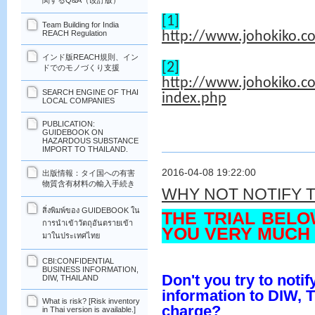
関するQ&A（改訂版）
[1]
Team Building for India
REACH Regulation
http://www.johokiko.c
インド版REACH規則、イン
[2]
ドでのモノづくり支援
http://www.johokiko.c
SEARCH ENGINE OF THAI
index.php
LOCAL COMPANIES
PUBLICATION:
GUIDEBOOK ON
HAZARDOUS SUBSTANCE
IMPORT TO THAILAND.
2016-04-08 19:22:00
出版情報：タイ国への有害
物質含有材料の輸入手続き
WHY NOT NOTIFY 
สิ่งพิมพ์ของ GUIDEBOOK ใน
THE TRIAL BEL
การนำเข้าวัตถุอันตรายเข้า
YOU VERY MUCH 
มาในประเทศไทย
CBI:CONFIDENTIAL
BUSINESS INFORMATION,
Don't you try to not
DIW, THAILAND
information to DIW,
T
What is risk? [Risk inventory
charge?
in Thai version is available.]