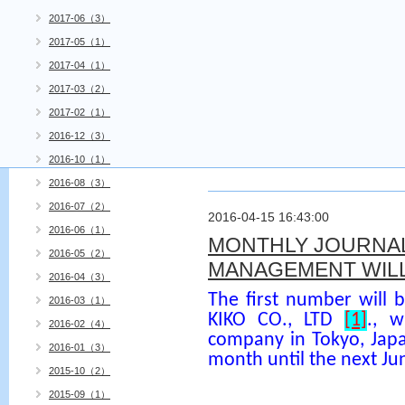
2017-06（3）
2017-05（1）
2017-04（1）
2017-03（2）
2017-02（1）
2016-12（3）
2016-10（1）
2016-08（3）
2016-07（2）
2016-04-15 16:43:00
2016-06（1）
MONTHLY JOURNAL
2016-05（2）
MANAGEMENT WILL 
2016-04（3）
The first number will 
2016-03（1）
KIKO CO., LTD
[1]
., 
2016-02（4）
company in Tokyo, Japa
2016-01（3）
month until the next Ju
2015-10（2）
2015-09（1）