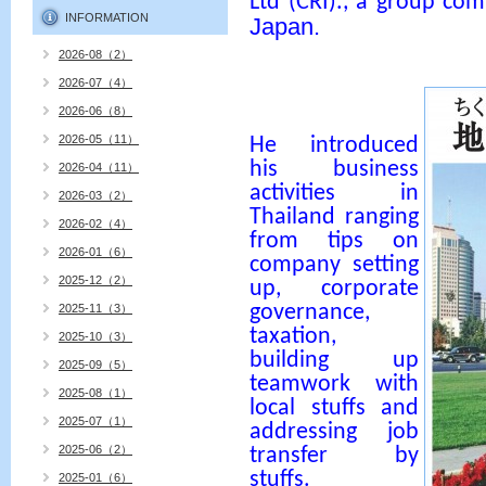
Ltd (CRI)., a group co
INFORMATION
Japan.
2026-08（2）
2026-07（4）
2026-06（8）
2026-05（11）
He introduced
his business
2026-04（11）
activities in
2026-03（2）
Thailand ranging
2026-02（4）
from tips on
2026-01（6）
company setting
2025-12（2）
up, corporate
governance,
2025-11（3）
taxation,
2025-10（3）
building up
2025-09（5）
teamwork with
2025-08（1）
local stuffs and
2025-07（1）
addressing job
2025-06（2）
transfer by
stuffs.
2025-01（6）