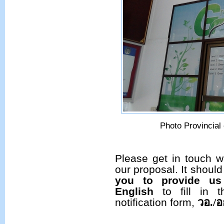
Photo Provincial offi
Please get in touch wi
our proposal. It shoul
you to provide us 
English
to fill in t
วอ
./
อ
notification form,