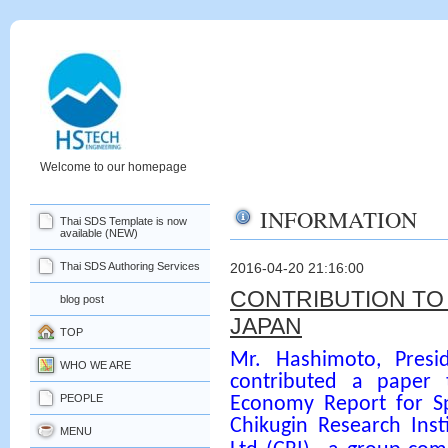
Welcome to our homepage
INFORMATION
Thai SDS Template is now
available (NEW)
Thai SDS Authoring Services
2016-04-20 21:16:00
CONTRIBUTION TO 
blog post
JAPAN
TOP
Mr. Hashimoto, Pres
WHO WE ARE
contributed a paper 
PEOPLE
Economy Report for Sp
Chikugin Research Inst
MENU