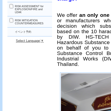
RISK ASSESSMENT for
EXPLOSION/FIRE and
LEAK
We offer
an only one 
or manufacturers w
RISK MITIGATION
COUNTERMEASURES
decision which sub
based on the 10 harac
イベント予約
by DIW. HS-TECH 
Select Language
▼
Hazardous Substance i
on behalf of you to
Substance Control B
Industrial Works (DI
Thailand.