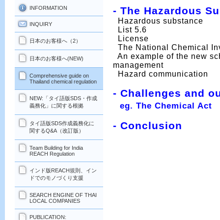
INFORMATION
- The Hazardous Su
Hazardous substance
INQUIRY
List 5.6
License
日本のお客様へ（2）
The National Chemical In
An example of the new sch
日本のお客様へ(NEW)
management
Hazard communication
Comprehensive guide on
Thailand chemical regulation
- Challenges and o
NEW:「タイ語版SDS・作成
eg. The Chemical Act
義務化」に関する根拠
-
Conclusion
タイ語版SDS作成義務化に
関するQ&A（改訂版）
Team Building for India
REACH Regulation
インド版REACH規則、イン
ドでのモノづくり支援
SEARCH ENGINE OF THAI
LOCAL COMPANIES
PUBLICATION: