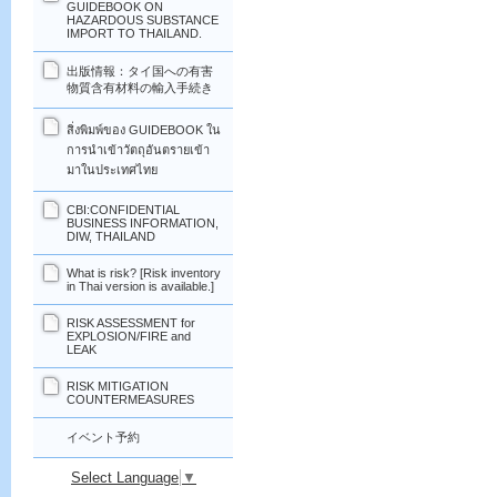
GUIDEBOOK ON
HAZARDOUS SUBSTANCE
IMPORT TO THAILAND.
出版情報：タイ国への有害
物質含有材料の輸入手続き
สิ่งพิมพ์ของ GUIDEBOOK ใน
การนำเข้าวัตถุอันตรายเข้า
มาในประเทศไทย
CBI:CONFIDENTIAL
BUSINESS INFORMATION,
DIW, THAILAND
What is risk? [Risk inventory
in Thai version is available.]
RISK ASSESSMENT for
EXPLOSION/FIRE and
LEAK
RISK MITIGATION
COUNTERMEASURES
イベント予約
Select Language
▼