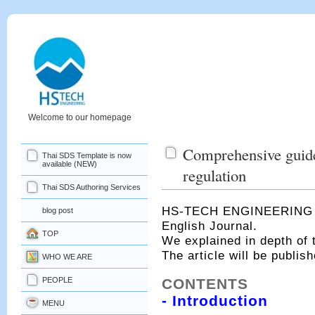
Welcome to our homepage
Comprehensive guide
Thai SDS Template is now
available (NEW)
regulation
Thai SDS Authoring Services
HS-TECH ENGINEERING pre
blog post
English Journal.
TOP
We explained in depth of 
The article will be publis
WHO WE ARE
PEOPLE
CONTENTS
- Introduction
MENU