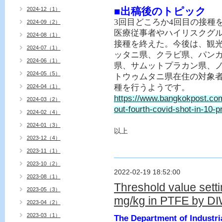
2024-12（1）
■出稿後のトピック
3
回目どころか
4
回目の接種
2024-09（2）
医療従事者やハイリスクグ
2024-08（1）
接種を終えた。今後は、観
2024-07（1）
ッタニ県、クラビ県、パン
2024-06（1）
県、サムットプラカン県、
2024-05（5）
トウゥムタニ県在住の対象
種を行うようです。
2024-04（1）
https://www.bangkokpost.com/
2024-03（2）
out-fourth-covid-shot-in-10-p
2024-02（4）
2024-01（3）
以上
2023-12（4）
2023-11（1）
2023-10（2）
2022-02-19 18:52:00
2023-08（1）
Threshold value sett
2023-05（3）
mg/kg in PTFE by DI
2023-04（2）
2023-03（1）
The Department of Industri