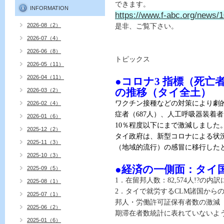
できます。
INFORMATION
https://www.f-abc.org/news/1
2026-08（2）
是非、ご覧下さい。
2026-07（4）
2026-06（8）
トピックス
2026-05（11）
2026-04（11）
●コロナ
3
指標（死亡
2026-03（2）
の推移（タイ全土）
ワクチン接種などの対策により劇
2026-02（4）
症者（
687
人）、人工呼吸器装着者
2026-01（6）
10
％程度以下にまで激減しました
2025-12（2）
タイ政府は、新型コロナによる状
2025-11（3）
（地域的流行）の感冒に移行した
2025-10（3）
●経済の一側面：タイ
2025-09（5）
1
．在留邦人数：
82,574
人
!?
の内訳
2025-08（1）
2
．タイで就労する
CLM
諸国から
2025-07（1）
邦人・労働許可証保有者数の激減
2025-06（2）
期滞在者数統計に表れていないよ
2025-01（6）