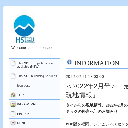
Welcome to our homepage
INFORMATION
Thai SDS Template is now
available (NEW)
Thai SDS Authoring Services
2022-02-21 17:03:00
＜2022年2月号＞
blog post
現地情報」
TOP
WHO WE ARE
タイからの現地情報、
2022
年
2
月の
ミックの終息へ】のお知らせ
PEOPLE
MENU
PDF
版を福岡アジアビジネスセン