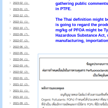
gathering public comments 
2023-02（1）
in PTFE.
2023-01（2）
2022-12（2）
The Thai definition might 
2022-11（1）
is going to regard the prod
2022-10（7）
mg/kg of PFOA might be Ty
2022-09（7）
Hazardous Substance Act, 
manufacturing, importation
2022-07（2）
2022-06（2）
2022-05（1）
2022-04（1）
2022-03（4）
2022-02（2）
2022-01（2）
2021-12（2）
2021-11（1）
2021-10（1）
2021-09（2）