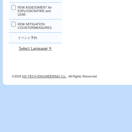
RISK ASSESSMENT for
EXPLOSION/FIRE and
LEAK
RISK MITIGATION
COUNTERMEASURES
イベント予約
Select Language
▼
©2026
HS-TECH ENGINEERING Co.,
. All Rights Reserved.