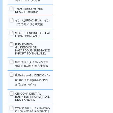
関するQ&A（改訂版）
Team Building for India
REACH Regulation
インド版REACH規則、イン
ドでのモノづくり支援
SEARCH ENGINE OF THAI
LOCAL COMPANIES
PUBLICATION:
GUIDEBOOK ON
HAZARDOUS SUBSTANCE
IMPORT TO THAILAND.
出版情報：タイ国への有害
物質含有材料の輸入手続き
สิ่งพิมพ์ของ GUIDEBOOK ใน
การนำเข้าวัตถุอันตรายเข้า
มาในประเทศไทย
CBI:CONFIDENTIAL
BUSINESS INFORMATION,
DIW, THAILAND
What is risk? [Risk inventory
in Thai version is available.]