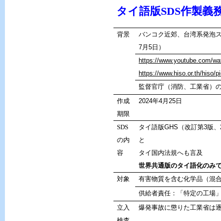
タイ語版
SDS
作製義
背景
バンコク近郊、台湾系発泡
7
月
5
日）
https://www.youtube.com/w
https://www.hiso.or.th/hiso/
監督官庁（消防、工業省）
作成
2024
年
4
月
25
日
期限
SDS
タイ語版
GHS
（改訂第
3
版、
の内
と
容
タイ国内法規へも言及
世界共通版のタイ語化のみ
対象
有害物質を含む化学品（混
供給者責任：「特定の工場
立入
爆発事故に懲りた工業省は
検査