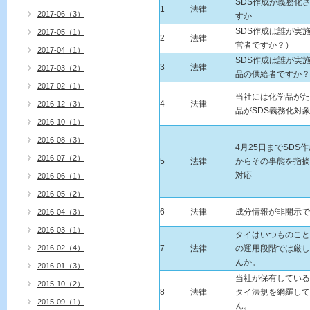
SDS作成が義務化
1
法律
2017-06（3）
すか
SDS作成は誰が実
2017-05（1）
2
法律
営者ですか？）
2017-04（1）
SDS作成は誰が実
3
法律
2017-03（2）
品の供給者ですか？
2017-02（1）
当社には化学品がた
4
法律
2016-12（3）
品がSDS義務化対
2016-10（1）
2016-08（3）
4月25日までSDS
2016-07（2）
5
法律
からその事態を指摘
対応
2016-06（1）
2016-05（2）
6
法律
成分情報が非開示で
2016-04（3）
2016-03（1）
タイはいつものこと
2016-02（4）
7
法律
の運用段階では厳し
んか。
2016-01（3）
当社が保有している
2015-10（2）
8
法律
タイ法規を網羅して
2015-09（1）
ん。