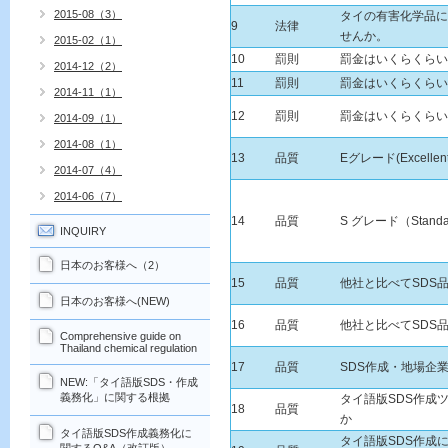
2015-08（3）
タイの有害化学品に
9
法律
せんか。
2015-02（1）
10
罰則
罰金はいくらくらい
2014-12（2）
11
罰則
罰金はいくらくらい
2014-11（1）
12
罰則
罰金はいくらくらい
2014-09（1）
2014-08（1）
13
品質
Eグレード(Excellen
2014-07（4）
2014-06（7）
14
品質
S グレード（Stand
INQUIRY
日本のお客様へ（2）
15
品質
他社と比べてSDS
日本のお客様へ(NEW)
16
品質
他社と比べてSDS
Comprehensive guide on
Thailand chemical regulation
17
品質
SDS作成・地場企
NEW:「タイ語版SDS・作成
義務化」に関する根拠
タイ語版SDS作成
18
品質
か
タイ語版SDS作成義務化に
タイ語版SDS作成