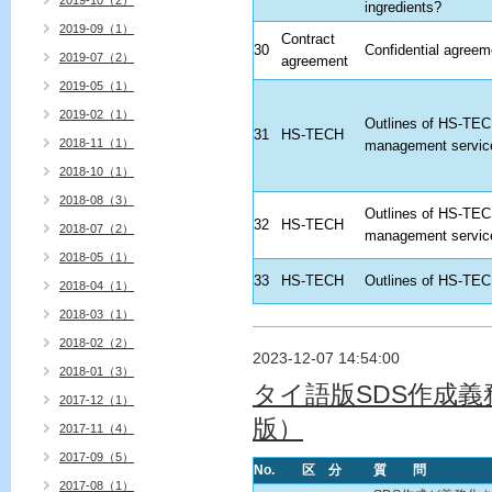
2019-10（2）
ingredients?
2019-09（1）
Contract
30
Confidential agreem
2019-07（2）
agreement
2019-05（1）
2019-02（1）
Outlines of HS-TEC
31
HS-TECH
2018-11（1）
management servic
2018-10（1）
2018-08（3）
Outlines of HS-TEC
32
HS-TECH
2018-07（2）
management servic
2018-05（1）
33
HS-TECH
Outlines of HS-TE
2018-04（1）
2018-03（1）
2018-02（2）
2023-12-07 14:54:00
2018-01（3）
タイ語版SDS作成義
2017-12（1）
版）
2017-11（4）
2017-09（5）
No.
区 分
質 問
2017-08（1）