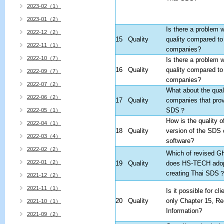
2023-02（1）
2023-01（2）
Is there a problem 
2022-12（2）
15
Quality
quality compared to
2022-11（1）
companies?
2022-10（7）
Is there a problem 
16
Quality
quality compared to
2022-09（7）
companies?
2022-07（2）
What about the quali
2022-06（2）
17
Quality
companies that prov
SDS
？
2022-05（1）
How is the quality o
2022-04（1）
18
Quality
version of the SDS c
2022-03（4）
software?
2022-02（2）
Which of revised GH
2022-01（2）
19
Quality
does HS-TECH ado
creating Thai SDS
2021-12（2）
2021-11（1）
Is it possible for cli
20
Quality
only Chapter 15, Re
2021-10（1）
Information?
2021-09（2）