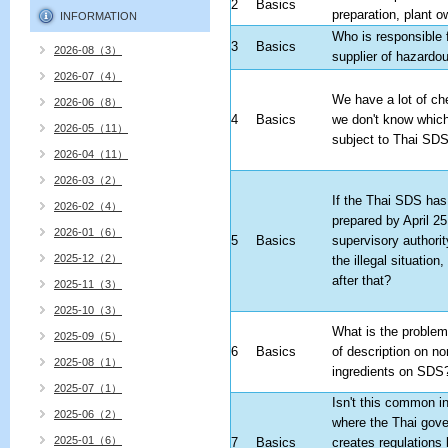
2
Basics
preparation, plant 
INFORMATION
Who is responsible 
3
Basics
2026-08（3）
supplier of hazardo
2026-07（4）
We have a lot of ch
2026-06（8）
4
Basics
we don't know whic
2026-05（11）
subject to Thai SD
2026-04（11）
2026-03（2）
If the Thai SDS has
2026-02（4）
prepared by April 25
2026-01（6）
5
Basics
supervisory authorit
2025-12（2）
the illegal situation
after that?
2025-11（3）
2025-10（3）
What is the problem
2025-09（5）
6
Basics
of description on no
2025-08（1）
ingredients on SDS
2025-07（1）
Isn't this common in
2025-06（2）
where the Thai gov
2025-01（6）
7
Basics
creates regulations 