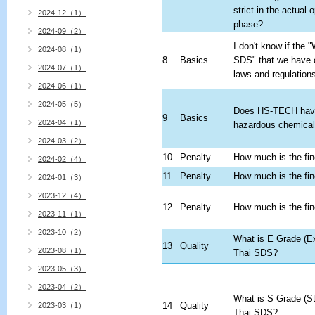
strict in the actual 
2024-12（1）
phase?
2024-09（2）
I don't know if the 
2024-08（1）
8
Basics
SDS" that we have 
2024-07（1）
laws and regulation
2024-06（1）
2024-05（5）
Does HS-TECH have
9
Basics
2024-04（1）
hazardous chemical
2024-03（2）
10
Penalty
How much is the fi
2024-02（4）
11
Penalty
How much is the fi
2024-01（3）
2023-12（4）
12
Penalty
How much is the fi
2023-11（1）
2023-10（2）
What is E Grade (Ex
13
Quality
2023-08（1）
Thai SDS?
2023-05（3）
2023-04（2）
What is S Grade (St
14
Quality
2023-03（1）
Thai SDS?