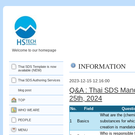
Welcome to our homepage
INFORMATION
Thai SDS Template is now
available (NEW)
Thai SDS Authoring Services
2023-12-15 12:16:00
Q&A : Thai SDS Manda
blog post
25th, 2024
TOP
No.
Field
Questi
WHO WE ARE
What are the (chemi
PEOPLE
1
Basics
substances for whi
creation is mandato
MENU
Who is responsible