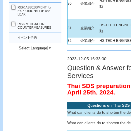
HS-TECH ENGI
30
企業紹介
動
RISK ASSESSMENT for
EXPLOSION/FIRE and
LEAK
RISK MITIGATION
HS-TECH ENGI
COUNTERMEASURES
31
企業紹介
動
イベント予約
32
企業紹介
HS-TECH ENGIN
Select Language
▼
2023-12-05 16:33:00
Question & Answer fo
Services
Thai SDS preparation
April 25th, 2024.
Questions on Thai SDS 
What can clients do to shorten the de
What can clients do to shorten the de