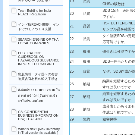
関するQ&A（改訂版）
19
品質
GHSの版数は
SDS 15項「適用
Team Building for India
20
品質
REACH Regulation
ですが。
HS-TECH ENGI
インド版REACH規則、イン
21
品質
ドでのモノづくり支援
サンプル品を確認で
タイ語版SDSの定
22
品質
SEARCH ENGINE OF THAI
応可能ですか。
LOCAL COMPANIES
23
費用
値引きは可能ですか
PUBLICATION:
GUIDEBOOK ON
HAZARDOUS SUBSTANCE
24
費用
SDS一件当たりの
IMPORT TO THAILAND.
25
背景
なぜ、SDS作成が
出版情報：タイ国への有害
物質含有材料の輸入手続き
納期を短縮するため
26
納期
すれば良いですか
สิ่งพิมพ์ของ GUIDEBOOK ใน
納期を短縮するため
การนำเข้าวัตถุอันตรายเข้า
27
納期
すれば良いですか
มาในประเทศไทย
成分表しかありませ
28
納期
CBI:CONFIDENTIAL
作成は可能ですか。
BUSINESS INFORMATION,
DIW, THAILAND
29
契約
秘密保持
What is risk? [Risk inventory
in Thai version is available.]