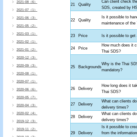
Can client check the
2021-08（6）
21
Quality
SDS, created by 
2021-07（1）
Is it possible to han
2021-06（3）
22
Quality
maintenance of the
2021-05（2）
2021-03（1）
23
Price
Is it possible to get
2021-02（1）
How much does it co
24
Price
2021-01（2）
Thai SDS?
2020-12（3）
Why is the Thai SD
2020-09（3）
25
Backgrounds
mandatory?
2020-08（1）
2020-07（1）
How long does it tak
26
Delivery
2020-06（6）
Thai SDS?
2020-05（7）
What can clients do
27
Delivery
2020-04（3）
delivery times?
2020-02（4）
What can clients do
28
Delivery
delivery times?
2019-12（3）
Is it possible to cr
2019-11（2）
29
Delivery
from the information