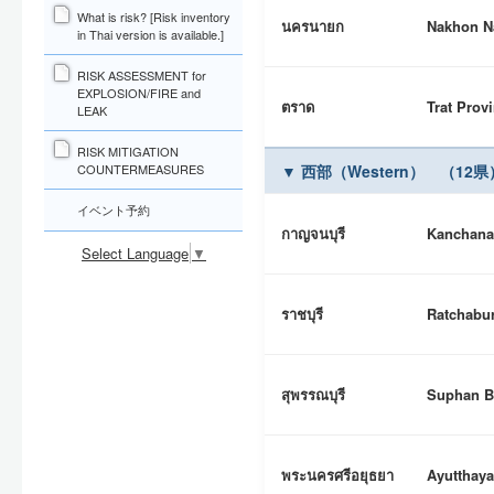
What is risk? [Risk inventory
นครนายก
Nakhon N
in Thai version is available.]
RISK ASSESSMENT for
EXPLOSION/FIRE and
ตราด
Trat Prov
LEAK
RISK MITIGATION
COUNTERMEASURES
▼ 西部（Western） （12県
イベント予約
กาญจนบุรี
Kanchana
Select Language
▼
ราชบุรี
Ratchabur
สุพรรณบุรี
Suphan B
พระนครศรีอยุธยา
Ayutthaya