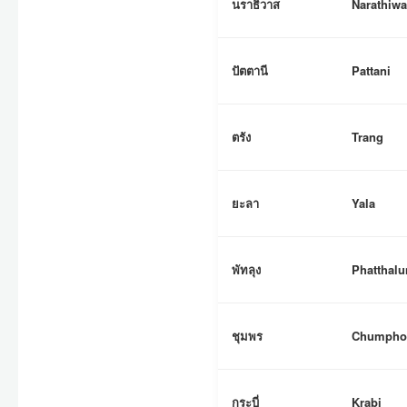
นราธิวาส
Narathiwa
ปัตตานี
Pattani
ตรัง
Trang
ยะลา
Yala
พัทลุง
Phatthal
ชุมพร
Chumpho
กระบี่
Krabi