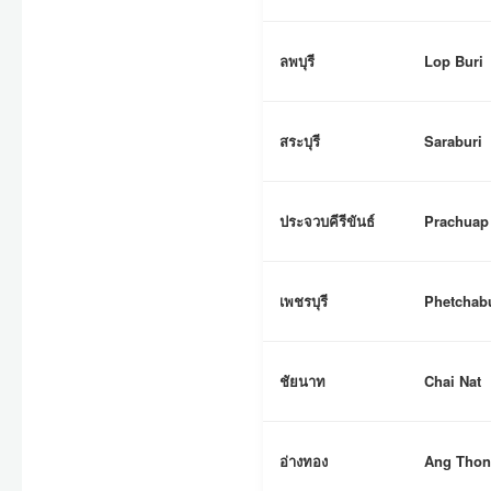
ลพบุรี
Lop Buri
สระบุรี
Saraburi
ประจวบคีรีขันธ์
Prachuap
เพชรบุรี
Phetchab
ชัยนาท
Chai Nat
อ่างทอง
Ang Tho