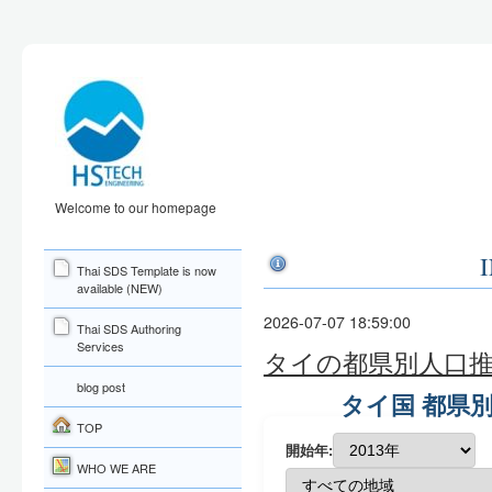
Welcome to our homepage
Thai SDS Template is now
available (NEW)
2026-07-07 18:59:00
Thai SDS Authoring
Services
タイの都県別人口
blog post
タイ国 都県別人
TOP
開始年:
WHO WE ARE