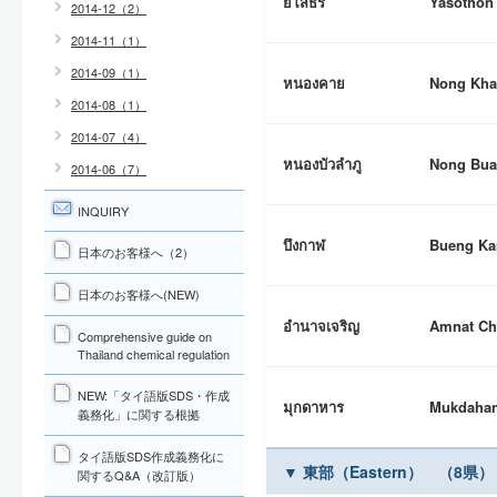
ยโสธร
Yasothon
2014-12（2）
2014-11（1）
2014-09（1）
หนองคาย
Nong Kha
2014-08（1）
2014-07（4）
หนองบัวลำภู
Nong Bu
2014-06（7）
INQUIRY
บึงกาฬ
Bueng Ka
日本のお客様へ（2）
日本のお客様へ(NEW)
อำนาจเจริญ
Amnat Ch
Comprehensive guide on
Thailand chemical regulation
NEW:「タイ語版SDS・作成
มุกดาหาร
Mukdaha
義務化」に関する根拠
タイ語版SDS作成義務化に
▼ 東部（Eastern） （8県）
関するQ&A（改訂版）