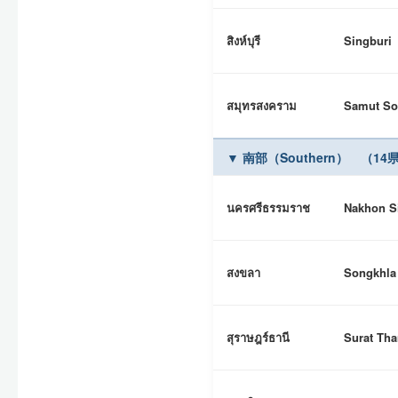
สิงห์บุรี
Singburi
สมุทรสงคราม
Samut S
▼ 南部（Southern） （14
นครศรีธรรมราช
Nakhon S
สงขลา
Songkhla
สุราษฎร์ธานี
Surat Tha