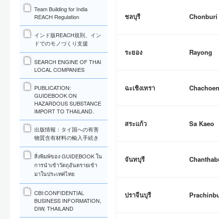
Team Building for India
ชลบุรี
Chonburi
REACH Regulation
インド版REACH規則、イン
ドでのモノづくり支援
ระยอง
Rayong
SEARCH ENGINE OF THAI
LOCAL COMPANIES
ฉะเชิงเทรา
Chachoe
PUBLICATION:
GUIDEBOOK ON
HAZARDOUS SUBSTANCE
IMPORT TO THAILAND.
สระแก้ว
Sa Kaeo
出版情報：タイ国への有害
物質含有材料の輸入手続き
สิ่งพิมพ์ของ GUIDEBOOK ใน
จันทบุรี
Chanthab
การนำเข้าวัตถุอันตรายเข้า
มาในประเทศไทย
CBI:CONFIDENTIAL
ปราจีนบุรี
Prachinbu
BUSINESS INFORMATION,
DIW, THAILAND