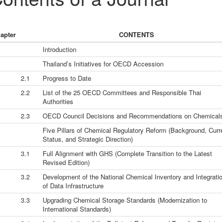
apter
CONTENTS
Introduction
Thailand’s Initiatives for OECD Accession
2.1
Progress to Date
2.2
List of the 25 OECD Committees and Responsible Thai
Authorities
2.3
OECD Council Decisions and Recommendations on Chemical
Five Pillars of Chemical Regulatory Reform (Background, Curr
Status, and Strategic Direction)
3.1
Full Alignment with GHS (Complete Transition to the Latest
Revised Edition)
3.2
Development of the National Chemical Inventory and Integrati
of Data Infrastructure
3.3
Upgrading Chemical Storage Standards (Modernization to
International Standards)