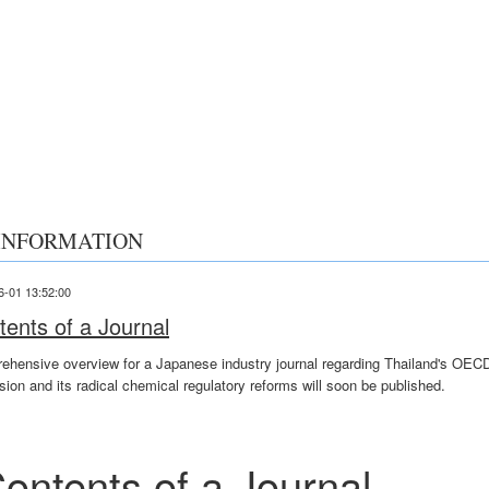
INFORMATION
6-01 13:52:00
tents of a Journal
ehensive overview for a Japanese industry journal regarding Thailand's OEC
ion and its radical chemical regulatory reforms will soon be published.
ontents of a Journal