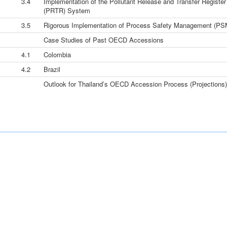
3.4
Implementation of the Pollutant Release and Transfer Register
(PRTR) System
3.5
Rigorous Implementation of Process Safety Management (PS
Case Studies of Past OECD Accessions
4.1
Colombia
4.2
Brazil
Outlook for Thailand’s OECD Accession Process (Projections)