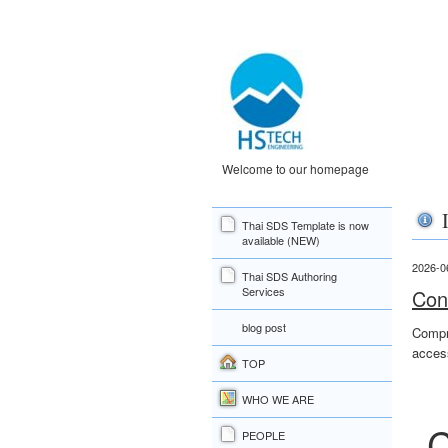
Welcome to our homepage
Thai SDS Template is now
available (NEW)
2026-0
Thai SDS Authoring
Services
Con
blog post
Compr
access
TOP
WHO WE ARE
C
PEOPLE