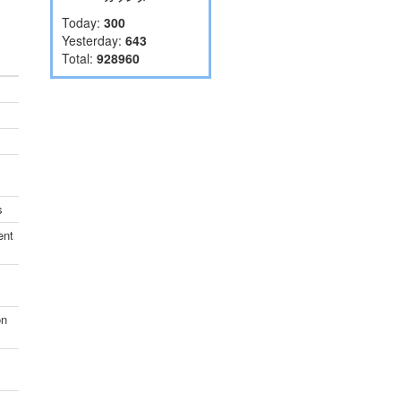
Today:
300
Yesterday:
643
Total:
928960
s
ent
on