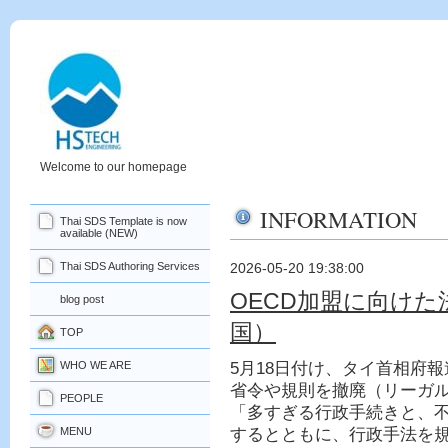
Welcome to our homepage
INFORMATION
Thai SDS Template is now
available (NEW)
Thai SDS Authoring Services
2026-05-20 19:38:00
OECD加盟に向け
blog post
国）
TOP
WHO WE ARE
5
月
18
日付け、タイ首相府報
省令や規則を撤廃（リーガ
PEOPLE
「多すぎる行政手続きと、
MENU
するとともに、行政手法を