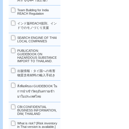
関するQ&A（改訂版）
Team Building for India
REACH Regulation
インド版REACH規則、イン
ドでのモノづくり支援
SEARCH ENGINE OF THAI
LOCAL COMPANIES
PUBLICATION:
GUIDEBOOK ON
HAZARDOUS SUBSTANCE
IMPORT TO THAILAND.
出版情報：タイ国への有害
物質含有材料の輸入手続き
สิ่งพิมพ์ของ GUIDEBOOK ใน
การนำเข้าวัตถุอันตรายเข้า
มาในประเทศไทย
CBI:CONFIDENTIAL
BUSINESS INFORMATION,
DIW, THAILAND
What is risk? [Risk inventory
in Thai version is available.]