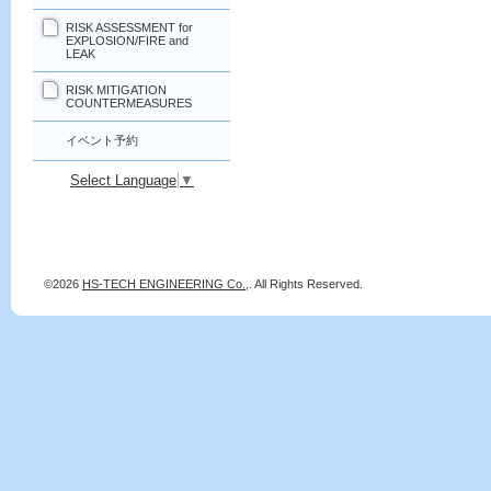
RISK ASSESSMENT for
EXPLOSION/FIRE and
LEAK
RISK MITIGATION
COUNTERMEASURES
イベント予約
Select Language
▼
©2026
HS-TECH ENGINEERING Co.,
. All Rights Reserved.