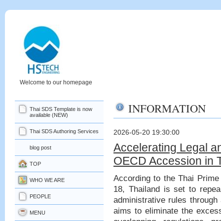
Welcome to our homepage
INFORMATION
Thai SDS Template is now
available (NEW)
Thai SDS Authoring Services
2026-05-20 19:30:00
Accelerating Legal a
blog post
OECD Accession in T
TOP
According to the Thai Prime
WHO WE ARE
18, Thailand is set to repea
PEOPLE
administrative rules through 
aims to eliminate the excess
MENU