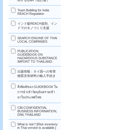
関するQ&A（改訂版）
Team Building for India
REACH Regulation
インド版REACH規則、イン
ドでのモノづくり支援
SEARCH ENGINE OF THAI
LOCAL COMPANIES
PUBLICATION:
GUIDEBOOK ON
HAZARDOUS SUBSTANCE
IMPORT TO THAILAND.
出版情報：タイ国への有害
物質含有材料の輸入手続き
สิ่งพิมพ์ของ GUIDEBOOK ใน
การนำเข้าวัตถุอันตรายเข้า
มาในประเทศไทย
CBI:CONFIDENTIAL
BUSINESS INFORMATION,
DIW, THAILAND
What is risk? [Risk inventory
in Thai version is available.]