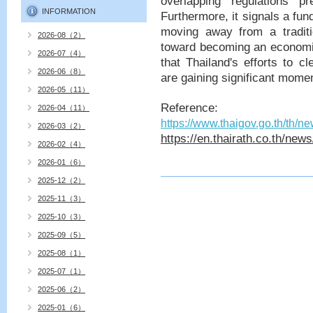
overlapping regulations 
INFORMATION
Furthermore, it signals a fu
moving away from a traditi
2026-08（2）
toward becoming an economic 
2026-07（4）
that Thailand's efforts t
2026-06（8）
are gaining significant mome
2026-05（11）
Reference:
2026-04（11）
https://www.thaigov.go.th/th/
2026-03（2）
https://en.thairath.co.th/news
2026-02（4）
2026-01（6）
2025-12（2）
2025-11（3）
2025-10（3）
2025-09（5）
2025-08（1）
2025-07（1）
2025-06（2）
2025-01（6）