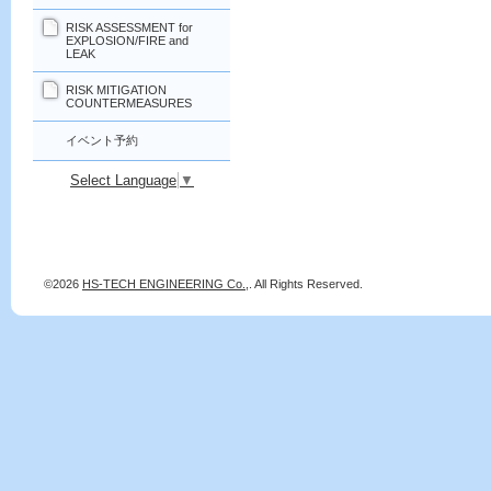
RISK ASSESSMENT for
EXPLOSION/FIRE and
LEAK
RISK MITIGATION
COUNTERMEASURES
イベント予約
Select Language
▼
©2026
HS-TECH ENGINEERING Co.,
. All Rights Reserved.