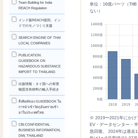
Team Building for India
単位：10億バーツ（TH
REACH Regulation
ない）
インド版REACH規則、イン
ドでのモノづくり支援
SEARCH ENGINE OF THAI
LOCAL COMPANIES
PUBLICATION:
GUIDEBOOK ON
HAZARDOUS SUBSTANCE
IMPORT TO THAILAND.
出版情報：タイ国への有害
物質含有材料の輸入手続き
สิ่งพิมพ์ของ GUIDEBOOK ใน
การนำเข้าวัตถุอันตรายเข้า
มาในประเทศไทย
※ 2019〜2021年にか
EV・データセンター・
CBI:CONFIDENTIAL
BUSINESS INFORMATION,
急回復。 2024年は過去1
DIW, THAILAND