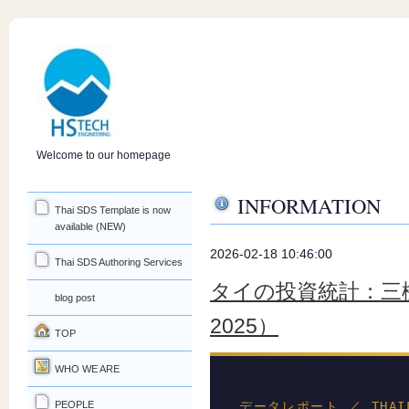
Welcome to our homepage
INFORMATION
Thai SDS Template is now
available (NEW)
2026-02-18 10:46:00
Thai SDS Authoring Services
タイの投資統計：三機
blog post
2025）
TOP
WHO WE ARE
PEOPLE
データレポート ／ THAILA