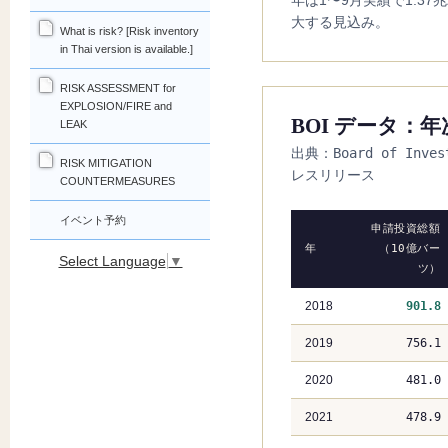
年は1〜9月実績で1.3
大する見込み。
What is risk? [Risk inventory
in Thai version is available.]
RISK ASSESSMENT for
EXPLOSION/FIRE and
BOI データ：
LEAK
出典：Board of Inves
RISK MITIGATION
レスリリース
COUNTERMEASURES
イベント予約
申請投資総額
年
（10億バー
Select Language
▼
ツ）
2018
901.8
2019
756.1
2020
481.0
2021
478.9