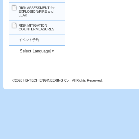
RISK ASSESSMENT for
EXPLOSION/FIRE and
LEAK
RISK MITIGATION
COUNTERMEASURES
イベント予約
Select Language
▼
©2026
HS-TECH ENGINEERING Co.,
. All Rights Reserved.