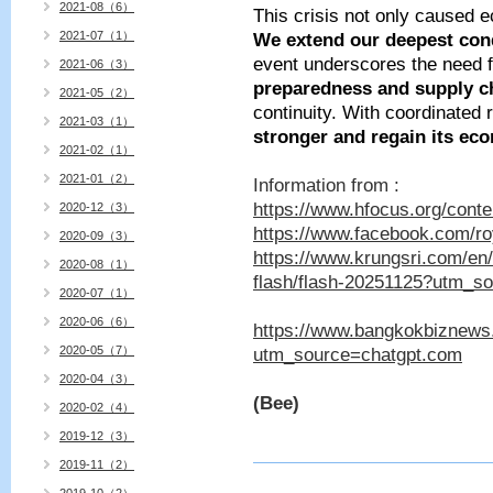
2021-08（6）
This crisis not only caused 
2021-07（1）
We extend our deepest cond
event underscores the need 
2021-06（3）
preparedness and supply ch
2021-05（2）
continuity. With coordinated 
2021-03（1）
stronger and regain its eco
2021-02（1）
2021-01（2）
Information from :
https://www.hfocus.org/cont
2020-12（3）
https://www.facebook.com/r
2020-09（3）
https://www.krungsri.com/e
2020-08（1）
flash/flash-20251125?utm_s
2020-07（1）
2020-06（6）
https://www.bangkokbiznew
2020-05（7）
utm_source=chatgpt.com
2020-04（3）
(Bee)
2020-02（4）
2019-12（3）
2019-11（2）