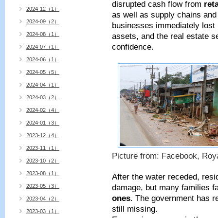
disrupted cash flow from
ret
2024-12（1）
as well as supply chains and
2024-09（2）
businesses immediately lost 
2024-08（1）
assets, and the real estate s
confidence.
2024-07（1）
2024-06（1）
2024-05（5）
2024-04（1）
2024-03（2）
2024-02（4）
2024-01（3）
2023-12（4）
2023-11（1）
Picture from: Facebook, Roy
2023-10（2）
2023-08（1）
After the water receded, res
2023-05（3）
damage, but many families 
ones
. The government has r
2023-04（2）
still missing.
2023-03（1）