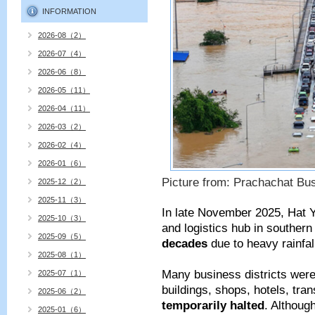
INFORMATION
2026-08（2）
2026-07（4）
2026-06（8）
2026-05（11）
2026-04（11）
2026-03（2）
2026-02（4）
2026-01（6）
Picture from: Prachachat Bu
2025-12（2）
2025-11（3）
In late November 2025, Hat Y
2025-10（3）
and logistics hub in souther
2025-09（5）
decades
due to heavy rainfal
2025-08（1）
Many business districts were
2025-07（1）
buildings, shops, hotels, tra
2025-06（2）
temporarily halted
. Although
2025-01（6）