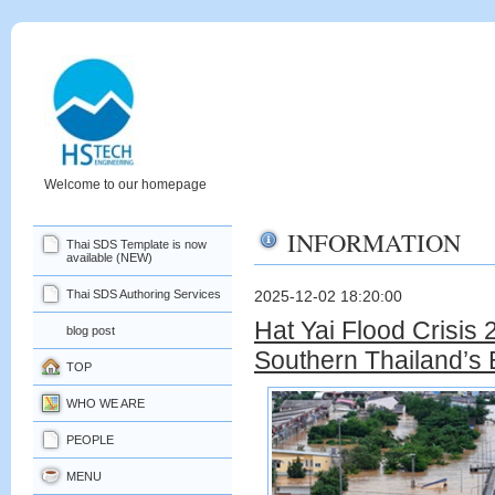
Welcome to our homepage
INFORMATION
Thai SDS Template is now
available (NEW)
Thai SDS Authoring Services
2025-12-02 18:20:00
Hat Yai Flood Crisis 
blog post
Southern Thailand’s
TOP
WHO WE ARE
PEOPLE
MENU