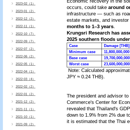
Economic recovery in the sout
2023-02（1）
occurs, could take
around o
2023-01（2）
infrastructure — such as roa
2022-12（2）
estate markets, and investo
months to 1–3 years
.
2022-11（1）
Krungsri Research has ass
2022-10（7）
2025 southern floods under
2022-09（7）
Case
Damage [THB]
2022-07（2）
Minimum case
11,800,000,000
2022-06（2）
Base case
19,700,000,000
Worst case
23,600,000,000
2022-05（1）
Note: Calculated approxima
2022-04（1）
JPY ≈ 0.24 THB).
2022-03（4）
2022-02（2）
2022-01（2）
The president and advisor to
Commerce's Center for Econ
2021-12（2）
revealed that Thailand's GDP
2021-11（1）
down to 1.9% from 2% due to 
2021-10（1）
it is estimated that the Thai
2021-09（2）