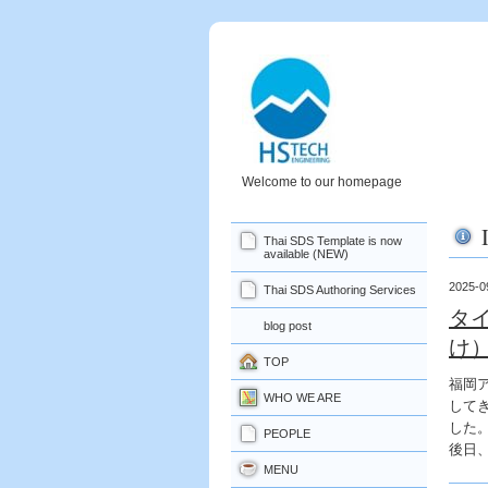
Welcome to our homepage
Thai SDS Template is now
available (NEW)
2025-0
Thai SDS Authoring Services
タ
blog post
け
TOP
福岡ア
WHO WE ARE
して
した
PEOPLE
後日
MENU