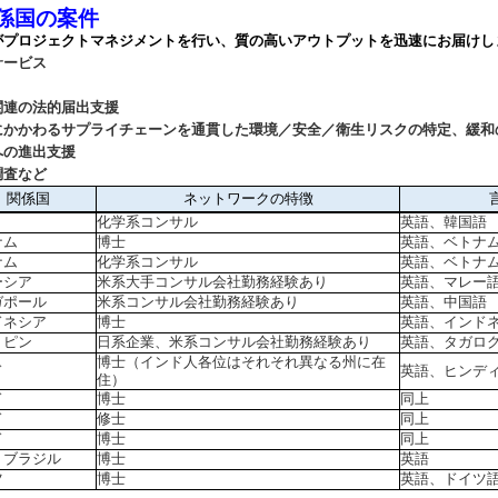
係国の案件
がプロジェクトマネジメントを行い、質の高いアウトプットを迅速にお届けし
サービス
関連の法的届出支援
にかかわるサプライチェーンを通貫した環境／安全／衛生リスクの特定、緩和
への進出支援
調査など
関係国
ネットワークの特徴
化学系コンサル
英語、韓国語
ナム
博士
英語、ベトナ
ナム
化学系コンサル
英語、ベトナ
ーシア
米系大手コンサル会社勤務経験あり
英語、マレー
ガポール
米系コンサル会社勤務経験あり
英語、中国語
ドネシア
博士
英語、インド
リピン
日系企業、米系コンサル会社勤務経験あり
英語、タガロ
博士（インド人各位はそれそれ異なる州に在
ド
英語、ヒンデ
住）
ド
博士
同上
ド
修士
同上
ド
博士
同上
、ブラジル
博士
英語
ツ
博士
英語、ドイツ