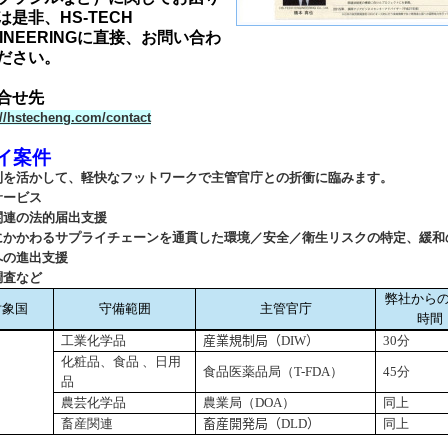
は是非、
HS-TECH
INEERING
に直接、お問い合わ
ださい。
合せ先
://hstecheng.com/contact
イ案件
利を活かして、軽快なフットワークで主管官庁との折衝に臨みます。
サービス
関連の法的届出支援
にかかわるサプライチェーンを通貫した環境／安全／衛生リスクの特定、緩和
への進出支援
調査など
弊社から
対象国
守備範囲
主管官庁
時間
工業化学品
産業規制局（
DIW
）
30
分
化粧品、食品 、日用
食品医薬品局（
T-FDA
）
45
分
品
農芸化学品
農業局（
DOA
）
同上
畜産関連
畜産開発局（
DLD
）
同上