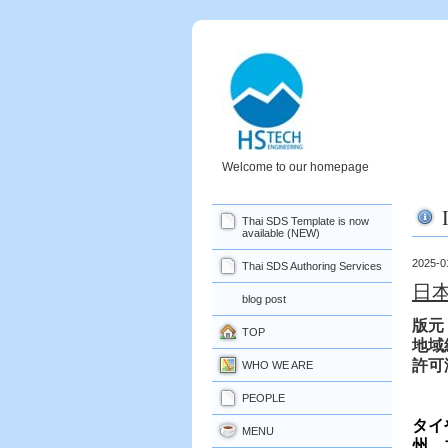
Welcome to our homepage
Thai SDS Template is now
available (NEW)
2025-0
Thai SDS Authoring Services
日
blog post
版元
TOP
地域
許可
WHO WE ARE
PEOPLE
タイ
MENU
州、