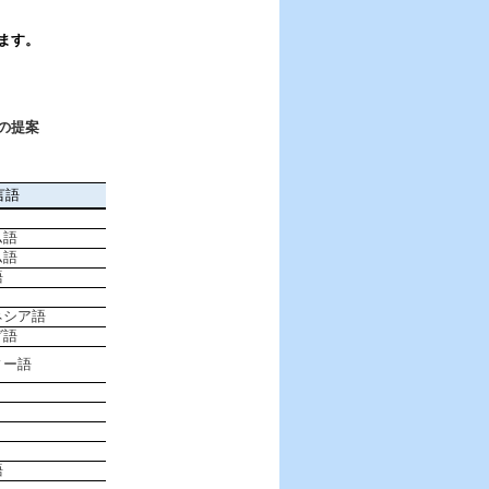
ます。
の提案
言語
ム語
ム語
語
ネシア語
グ語
ィー語
語