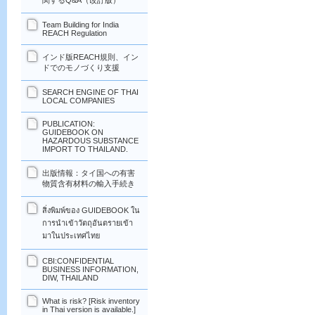
関するQ&A（改訂版）
Team Building for India
REACH Regulation
インド版REACH規則、イン
ドでのモノづくり支援
SEARCH ENGINE OF THAI
LOCAL COMPANIES
PUBLICATION:
GUIDEBOOK ON
HAZARDOUS SUBSTANCE
IMPORT TO THAILAND.
出版情報：タイ国への有害
物質含有材料の輸入手続き
สิ่งพิมพ์ของ GUIDEBOOK ใน
การนำเข้าวัตถุอันตรายเข้า
มาในประเทศไทย
CBI:CONFIDENTIAL
BUSINESS INFORMATION,
DIW, THAILAND
What is risk? [Risk inventory
in Thai version is available.]