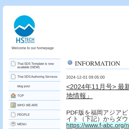
Welcome to our homepage
INFORMATION
Thai SDS Template is now
available (NEW)
Thai SDS Authoring Services
2024-12-01 09:05:00
<2024年11月号>
blog post
地情報」
TOP
WHO WE ARE
PDF
版を福岡アジアビ
PEOPLE
イト（下記）からダウ
https://www.f-abc.org/
MENU