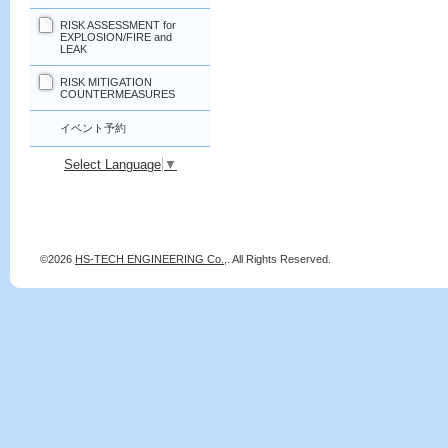
RISK ASSESSMENT for
EXPLOSION/FIRE and
LEAK
RISK MITIGATION
COUNTERMEASURES
イベント予約
Select Language
▼
©2026
HS-TECH ENGINEERING Co.,
. All Rights Reserved.