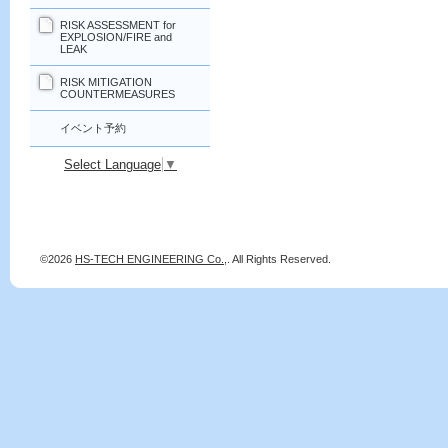
RISK ASSESSMENT for
EXPLOSION/FIRE and
LEAK
RISK MITIGATION
COUNTERMEASURES
イベント予約
Select Language
▼
©2026
HS-TECH ENGINEERING Co.,
. All Rights Reserved.