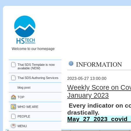
Welcome to our homepage
INFORMATION
Thai SDS Template is now
available (NEW)
Thai SDS Authoring Services
2023-05-27 13:00:00
Weekly Score on Cov
blog post
January 2023
TOP
Every indicator on co
WHO WE ARE
drastically.
PEOPLE
May_27_2023_covid_
MENU