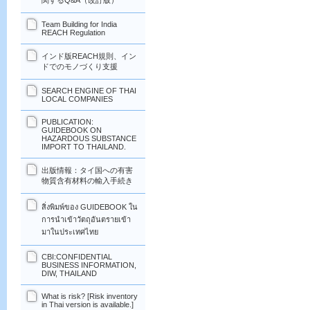
関するQ&A（改訂版）
Team Building for India
REACH Regulation
インド版REACH規則、イン
ドでのモノづくり支援
SEARCH ENGINE OF THAI
LOCAL COMPANIES
PUBLICATION:
GUIDEBOOK ON
HAZARDOUS SUBSTANCE
IMPORT TO THAILAND.
出版情報：タイ国への有害
物質含有材料の輸入手続き
สิ่งพิมพ์ของ GUIDEBOOK ใน
การนำเข้าวัตถุอันตรายเข้า
มาในประเทศไทย
CBI:CONFIDENTIAL
BUSINESS INFORMATION,
DIW, THAILAND
What is risk? [Risk inventory
in Thai version is available.]