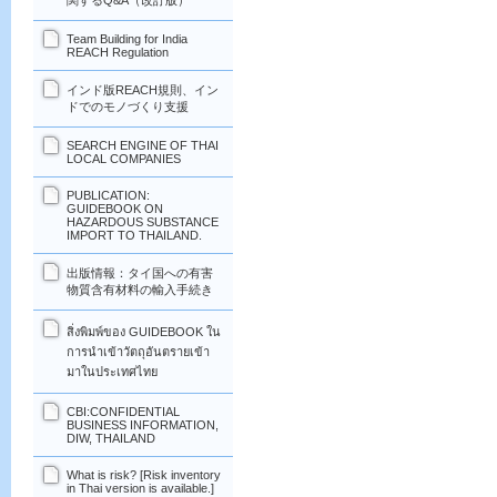
関するQ&A（改訂版）
Team Building for India
REACH Regulation
インド版REACH規則、イン
ドでのモノづくり支援
SEARCH ENGINE OF THAI
LOCAL COMPANIES
PUBLICATION:
GUIDEBOOK ON
HAZARDOUS SUBSTANCE
IMPORT TO THAILAND.
出版情報：タイ国への有害
物質含有材料の輸入手続き
สิ่งพิมพ์ของ GUIDEBOOK ใน
การนำเข้าวัตถุอันตรายเข้า
มาในประเทศไทย
CBI:CONFIDENTIAL
BUSINESS INFORMATION,
DIW, THAILAND
What is risk? [Risk inventory
in Thai version is available.]