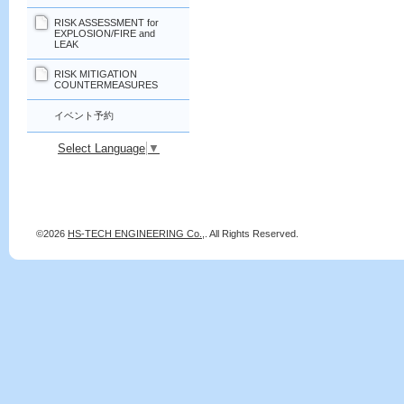
RISK ASSESSMENT for
EXPLOSION/FIRE and
LEAK
RISK MITIGATION
COUNTERMEASURES
イベント予約
Select Language
▼
©2026
HS-TECH ENGINEERING Co.,
. All Rights Reserved.