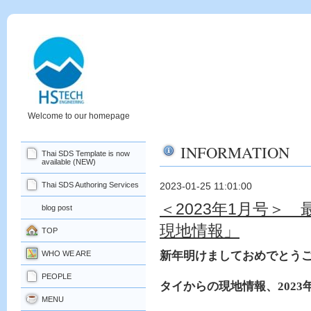
Welcome to our homepage
INFORMATION
Thai SDS Template is now
available (NEW)
Thai SDS Authoring Services
2023-01-25 11:01:00
＜2023年1月号＞
blog post
現地情報」
TOP
WHO WE ARE
新年明けましておめでとう
PEOPLE
タイからの現地情報、
2023
MENU