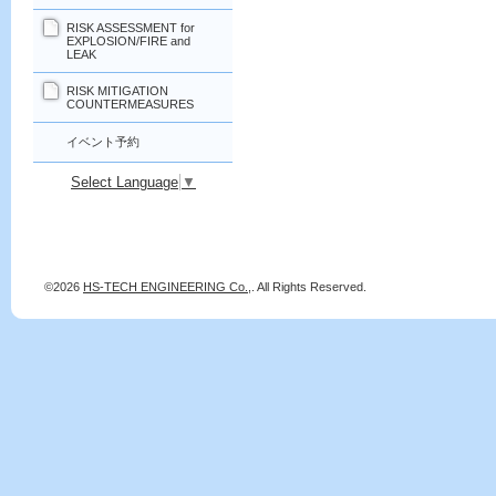
RISK ASSESSMENT for
EXPLOSION/FIRE and
LEAK
RISK MITIGATION
COUNTERMEASURES
イベント予約
Select Language
▼
©2026
HS-TECH ENGINEERING Co.,
. All Rights Reserved.