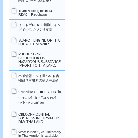
関するQ&A（改訂版）
Team Building for India
REACH Regulation
インド版REACH規則、イン
ドでのモノづくり支援
SEARCH ENGINE OF THAI
LOCAL COMPANIES
PUBLICATION:
GUIDEBOOK ON
HAZARDOUS SUBSTANCE
IMPORT TO THAILAND.
出版情報：タイ国への有害
物質含有材料の輸入手続き
สิ่งพิมพ์ของ GUIDEBOOK ใน
การนำเข้าวัตถุอันตรายเข้า
มาในประเทศไทย
CBI:CONFIDENTIAL
BUSINESS INFORMATION,
DIW, THAILAND
What is risk? [Risk inventory
in Thai version is available.]