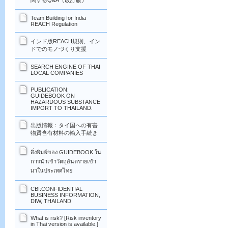
関するQ&A（改訂版）
Team Building for India
REACH Regulation
インド版REACH規則、イン
ドでのモノづくり支援
SEARCH ENGINE OF THAI
LOCAL COMPANIES
PUBLICATION:
GUIDEBOOK ON
HAZARDOUS SUBSTANCE
IMPORT TO THAILAND.
出版情報：タイ国への有害
物質含有材料の輸入手続き
สิ่งพิมพ์ของ GUIDEBOOK ใน
การนำเข้าวัตถุอันตรายเข้า
มาในประเทศไทย
CBI:CONFIDENTIAL
BUSINESS INFORMATION,
DIW, THAILAND
What is risk? [Risk inventory
in Thai version is available.]