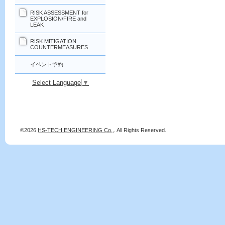
RISK ASSESSMENT for
EXPLOSION/FIRE and
LEAK
RISK MITIGATION
COUNTERMEASURES
イベント予約
Select Language
▼
©2026
HS-TECH ENGINEERING Co.,
. All Rights Reserved.