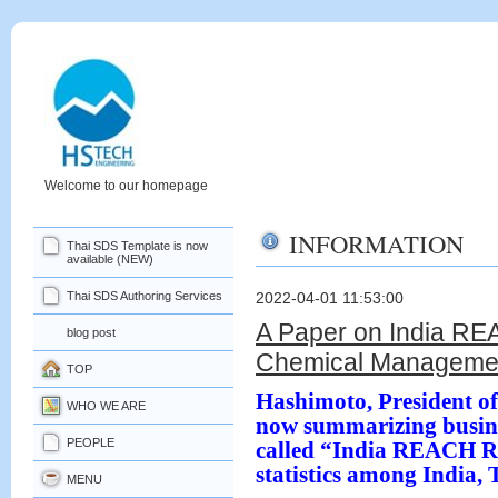
Welcome to our homepage
INFORMATION
Thai SDS Template is now
available (NEW)
Thai SDS Authoring Services
2022-04-01 11:53:00
A Paper on India REA
blog post
Chemical Managemen
TOP
Hashimoto, President
WHO WE ARE
now summarizing busine
PEOPLE
called “India REACH R
statistics among India,
MENU