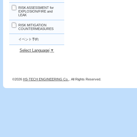
RISK ASSESSMENT for
EXPLOSION/FIRE and
LEAK
RISK MITIGATION
COUNTERMEASURES
イベント予約
Select Language
▼
©2026
HS-TECH ENGINEERING Co.,
. All Rights Reserved.