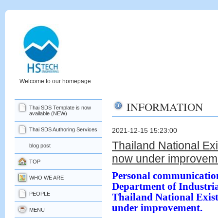
Welcome to our homepage
INFORMATION
Thai SDS Template is now
available (NEW)
Thai SDS Authoring Services
2021-12-15 15:23:00
Thailand National Exi
blog post
now under improvem
TOP
Personal communication 
WHO WE ARE
Department of Industri
PEOPLE
Thailand National Exis
under improvement.
MENU