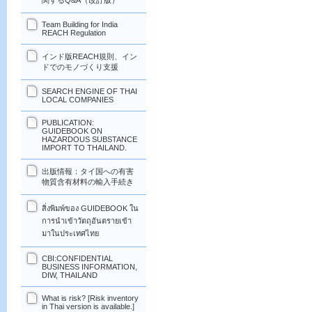
関するQ&A（改訂版）
Team Building for India
REACH Regulation
インド版REACH規則、イン
ドでのモノづくり支援
SEARCH ENGINE OF THAI
LOCAL COMPANIES
PUBLICATION:
GUIDEBOOK ON
HAZARDOUS SUBSTANCE
IMPORT TO THAILAND.
出版情報：タイ国への有害
物質含有材料の輸入手続き
สิ่งพิมพ์ของ GUIDEBOOK ใน
การนำเข้าวัตถุอันตรายเข้า
มาในประเทศไทย
CBI:CONFIDENTIAL
BUSINESS INFORMATION,
DIW, THAILAND
What is risk? [Risk inventory
in Thai version is available.]