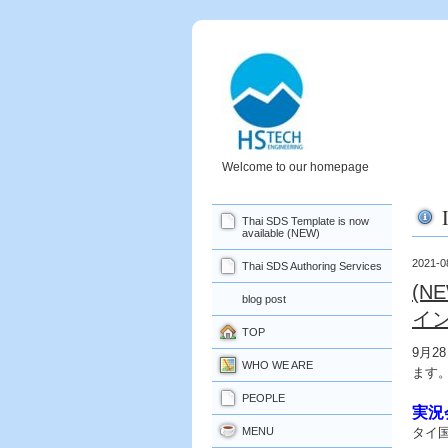
Welcome to our homepage
Thai SDS Template is now
available (NEW)
2021-0
Thai SDS Authoring Services
(N
blog post
イ
TOP
9
月
28
WHO WE ARE
ます
PEOPLE
実況
MENU
タイ