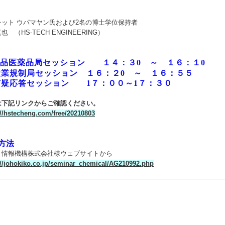
レット ウパマヤン氏および
2
名の博士学位保持者
也 （HS-TECH ENGINEERING）
 食品医薬品局セッション １４：３
0
～ １６：１
0
産業規制局セッション １６：２
0
～ １６：５５
 質疑応答セッション
1
７：００～
1
７：３０
は下記リンクからご確認ください。
://hstecheng.com/free/20210803
方法
、情報機構株式会社様ウェブサイトから
://johokiko.co.jp/seminar_chemical/AG210992.php