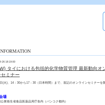
INFORMATION
8-26 18:19:00
EW) タイにおける包括的化学物質管理 最新動向オ
ンセミナー
日
(
火
)
、
14
：
30
から17：30（日本時間）まで、首記のオンラインセミナーを
。
会場
国公衆衛生省食品医薬品局庁舎内（バンコク都内）