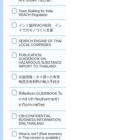
関するQ&A（改訂版）
Team Building for India
REACH Regulation
インド版REACH規則、イン
ドでのモノづくり支援
SEARCH ENGINE OF THAI
LOCAL COMPANIES
PUBLICATION:
GUIDEBOOK ON
HAZARDOUS SUBSTANCE
IMPORT TO THAILAND.
出版情報：タイ国への有害
物質含有材料の輸入手続き
สิ่งพิมพ์ของ GUIDEBOOK ใน
การนำเข้าวัตถุอันตรายเข้า
มาในประเทศไทย
CBI:CONFIDENTIAL
BUSINESS INFORMATION,
DIW, THAILAND
What is risk? [Risk inventory
in Thai version is available.]