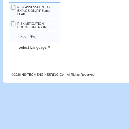
RISK ASSESSMENT for
EXPLOSION/FIRE and
LEAK
RISK MITIGATION
COUNTERMEASURES
イベント予約
Select Language
▼
©2026
HS-TECH ENGINEERING Co.,
. All Rights Reserved.