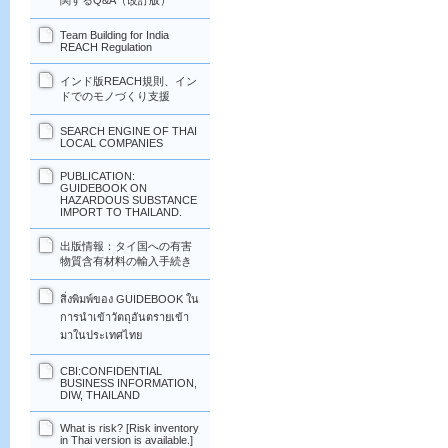
関するQ&A（改訂版）
Team Building for India
REACH Regulation
インド版REACH規則、イン
ドでのモノづくり支援
SEARCH ENGINE OF THAI
LOCAL COMPANIES
PUBLICATION:
GUIDEBOOK ON
HAZARDOUS SUBSTANCE
IMPORT TO THAILAND.
出版情報：タイ国への有害
物質含有材料の輸入手続き
สิ่งพิมพ์ของ GUIDEBOOK ใน
การนำเข้าวัตถุอันตรายเข้า
มาในประเทศไทย
CBI:CONFIDENTIAL
BUSINESS INFORMATION,
DIW, THAILAND
What is risk? [Risk inventory
in Thai version is available.]