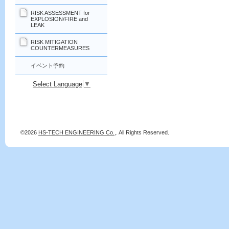
RISK ASSESSMENT for
EXPLOSION/FIRE and
LEAK
RISK MITIGATION
COUNTERMEASURES
イベント予約
Select Language
▼
©2026
HS-TECH ENGINEERING Co.,
. All Rights Reserved.