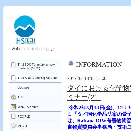
Welcome to our homepage
INFORMATION
Thai SDS Template is now
available (NEW)
Thai SDS Authoring Services
2019-12-13 16:15:00
タイにおける化学物
blog post
ミナー(2）
TOP
WHO WE ARE
令和
2
年
3
月
13
日
(
金
)
、
12
：
3
１『タイ国化学品法案の骨
PEOPLE
は、
Rattana DIW
有害物質
MENU
害物質委員会事務局・技術