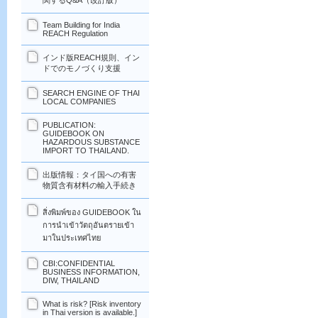
関するQ&A（改訂版）
Team Building for India
REACH Regulation
インド版REACH規則、イン
ドでのモノづくり支援
SEARCH ENGINE OF THAI
LOCAL COMPANIES
PUBLICATION:
GUIDEBOOK ON
HAZARDOUS SUBSTANCE
IMPORT TO THAILAND.
出版情報：タイ国への有害
物質含有材料の輸入手続き
สิ่งพิมพ์ของ GUIDEBOOK ใน
การนำเข้าวัตถุอันตรายเข้า
มาในประเทศไทย
CBI:CONFIDENTIAL
BUSINESS INFORMATION,
DIW, THAILAND
What is risk? [Risk inventory
in Thai version is available.]