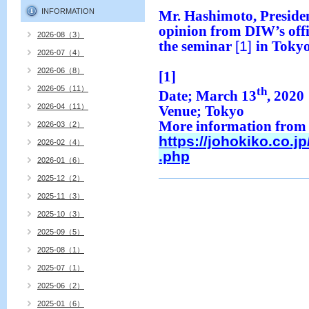
INFORMATION
Mr. Hashimoto, Presiden
opinion from DIW’s offic
2026-08（3）
[1]
the seminar
in Tokyo
2026-07（4）
2026-06（8）
[1]
2026-05（11）
th
Date; March 13
, 2020
2026-04（11）
Venue; Tokyo
More information from t
2026-03（2）
https://johokiko.co.
2026-02（4）
.php
2026-01（6）
2025-12（2）
2025-11（3）
2025-10（3）
2025-09（5）
2025-08（1）
2025-07（1）
2025-06（2）
2025-01（6）