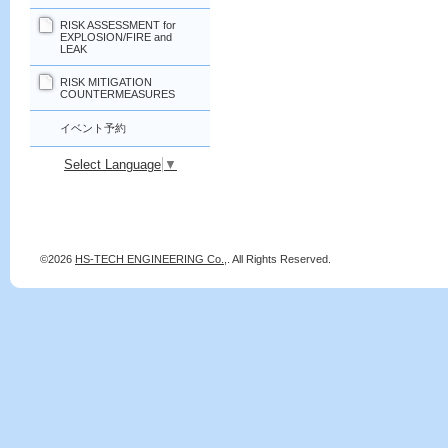
RISK ASSESSMENT for
EXPLOSION/FIRE and
LEAK
RISK MITIGATION
COUNTERMEASURES
イベント予約
Select Language
▼
©2026
HS-TECH ENGINEERING Co.,
. All Rights Reserved.