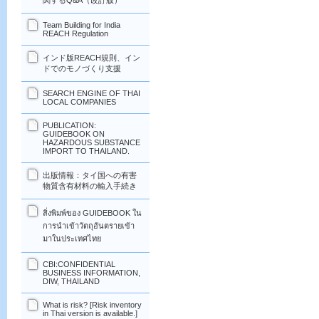
関するQ&A（改訂版）
Team Building for India
REACH Regulation
インド版REACH規則、イン
ドでのモノづくり支援
SEARCH ENGINE OF THAI
LOCAL COMPANIES
PUBLICATION:
GUIDEBOOK ON
HAZARDOUS SUBSTANCE
IMPORT TO THAILAND.
出版情報：タイ国への有害
物質含有材料の輸入手続き
สิ่งพิมพ์ของ GUIDEBOOK ใน
การนำเข้าวัตถุอันตรายเข้า
มาในประเทศไทย
CBI:CONFIDENTIAL
BUSINESS INFORMATION,
DIW, THAILAND
What is risk? [Risk inventory
in Thai version is available.]