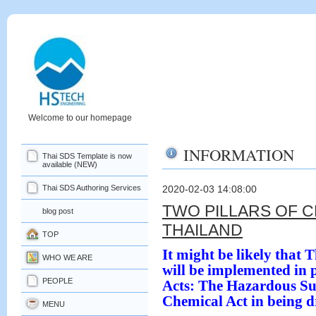
Welcome to our homepage
INFORMATION
Thai SDS Template is now
available (NEW)
Thai SDS Authoring Services
2020-02-03 14:08:00
TWO PILLARS OF C
blog post
THAILAND
TOP
It might be likely that
WHO WE ARE
will be implemented in
PEOPLE
Acts: The Hazardous Su
Chemical Act in being d
MENU