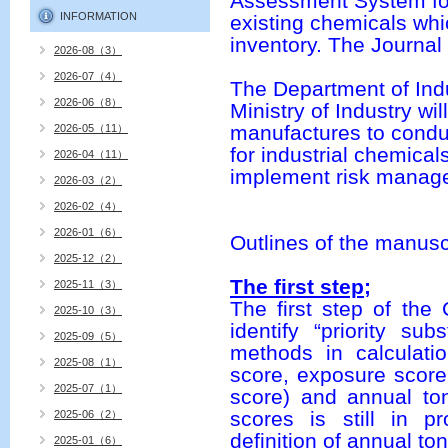
Assessment System fo
INFORMATION
existing chemicals whi
inventory. The Journal 
2026-08（3）
2026-07（4）
The Department of Ind
2026-06（8）
Ministry of Industry wi
manufactures to condu
2026-05（11）
for industrial chemica
2026-04（11）
implement risk manage
2026-03（2）
2026-02（4）
2026-01（6）
Outlines of the manuscr
2025-12（2）
The first step;
2025-11（3）
The first step of the
2025-10（3）
identify “priority s
2025-09（5）
methods in calculati
2025-08（1）
score, exposure score
2025-07（1）
score) and annual to
scores is still in 
2025-06（2）
definition of annual to
2025-01（6）