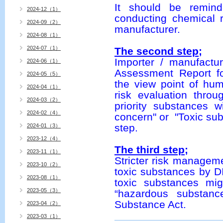
It should be remin
2024-12（1）
conducting chemical 
2024-09（2）
manufacturer.
2024-08（1）
2024-07（1）
The second step;
Importer / manufactu
2024-06（1）
Assessment Report fo
2024-05（5）
the view point of hu
2024-04（1）
risk evaluation thro
2024-03（2）
priority substances 
2024-02（4）
concern" or "Toxic sub
step.
2024-01（3）
2023-12（4）
The third step;
2023-11（1）
Stricter risk managem
2023-10（2）
toxic substances by DI
2023-08（1）
toxic substances mi
2023-05（3）
“hazardous substanc
Substance Act.
2023-04（2）
2023-03（1）