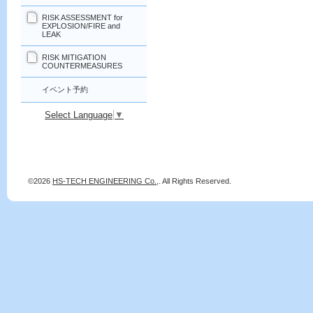
RISK ASSESSMENT for
EXPLOSION/FIRE and
LEAK
RISK MITIGATION
COUNTERMEASURES
イベント予約
Select Language
▼
©2026
HS-TECH ENGINEERING Co.,
. All Rights Reserved.