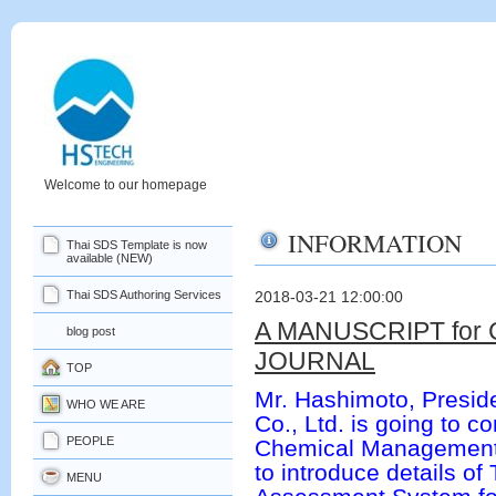
Welcome to our homepage
INFORMATION
Thai SDS Template is now
available (NEW)
Thai SDS Authoring Services
2018-03-21 12:00:00
A MANUSCRIPT fo
blog post
JOURNAL
TOP
Mr. Hashimoto, Pres
WHO WE ARE
Co., Ltd. is going to c
PEOPLE
Chemical Management 
to introduce details o
MENU