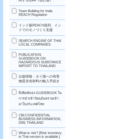
関するQ&A（改訂版）
Team Building for India
REACH Regulation
インド版REACH規則、イン
ドでのモノづくり支援
SEARCH ENGINE OF THAI
LOCAL COMPANIES
PUBLICATION:
GUIDEBOOK ON
HAZARDOUS SUBSTANCE
IMPORT TO THAILAND.
出版情報：タイ国への有害
物質含有材料の輸入手続き
สิ่งพิมพ์ของ GUIDEBOOK ใน
การนำเข้าวัตถุอันตรายเข้า
มาในประเทศไทย
CBI:CONFIDENTIAL
BUSINESS INFORMATION,
DIW, THAILAND
What is risk? [Risk inventory
in Thai version is available.]