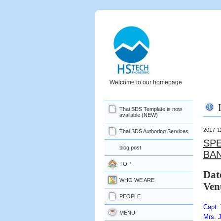
Welcome to our homepage
Thai SDS Template is now
available (NEW)
2017-1
Thai SDS Authoring Services
SPE
blog post
BA
TOP
Dat
WHO WE ARE
Ven
PEOPLE
Capt. 
MENU
Mrs. 