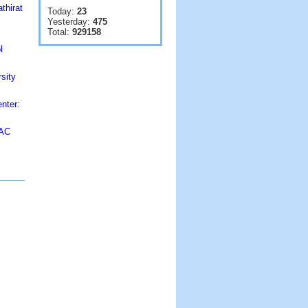
thirat
Today:
23
Yesterday:
475
Total:
929158
l
sity
nter:
RAC