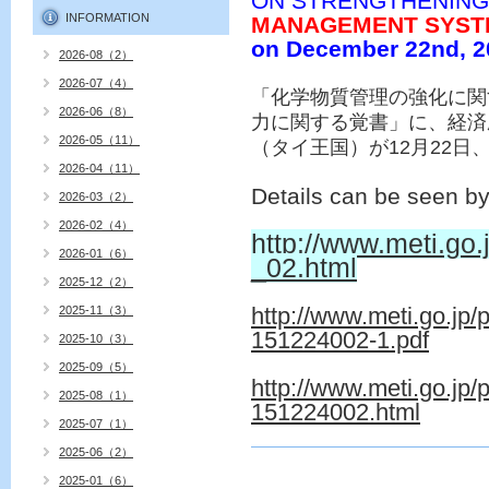
ON STRENGTHENING
INFORMATION
MANAGEMENT SYST
on December 22nd, 2
2026-08（2）
2026-07（4）
「化学物質管理の強化に関
2026-06（8）
力に関する覚書」に、経済
2026-05（11）
（タイ王国）が12月22日
2026-04（11）
Details can be seen by 
2026-03（2）
2026-02（4）
http://www.meti.go.
2026-01（6）
_02.html
2025-12（2）
http://www.meti.go.jp
2025-11（3）
151224002-1.pdf
2025-10（3）
2025-09（5）
http://www.meti.go.jp
2025-08（1）
151224002.html
2025-07（1）
2025-06（2）
2025-01（6）