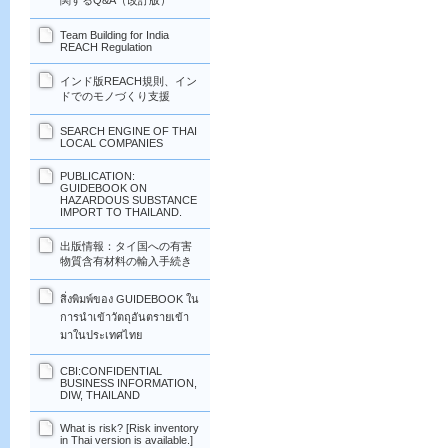
関するQ&A（改訂版）
Team Building for India
REACH Regulation
インド版REACH規則、イン
ドでのモノづくり支援
SEARCH ENGINE OF THAI
LOCAL COMPANIES
PUBLICATION:
GUIDEBOOK ON
HAZARDOUS SUBSTANCE
IMPORT TO THAILAND.
出版情報：タイ国への有害
物質含有材料の輸入手続き
สิ่งพิมพ์ของ GUIDEBOOK ใน
การนำเข้าวัตถุอันตรายเข้า
มาในประเทศไทย
CBI:CONFIDENTIAL
BUSINESS INFORMATION,
DIW, THAILAND
What is risk? [Risk inventory
in Thai version is available.]