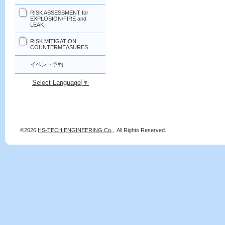
RISK ASSESSMENT for
EXPLOSION/FIRE and
LEAK
RISK MITIGATION
COUNTERMEASURES
イベント予約
Select Language
▼
©2026
HS-TECH ENGINEERING Co.,
. All Rights Reserved.