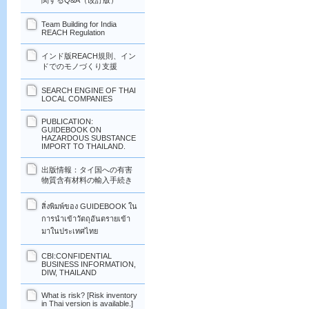
関するQ&A（改訂版）
Team Building for India
REACH Regulation
インド版REACH規則、イン
ドでのモノづくり支援
SEARCH ENGINE OF THAI
LOCAL COMPANIES
PUBLICATION:
GUIDEBOOK ON
HAZARDOUS SUBSTANCE
IMPORT TO THAILAND.
出版情報：タイ国への有害
物質含有材料の輸入手続き
สิ่งพิมพ์ของ GUIDEBOOK ใน
การนำเข้าวัตถุอันตรายเข้า
มาในประเทศไทย
CBI:CONFIDENTIAL
BUSINESS INFORMATION,
DIW, THAILAND
What is risk? [Risk inventory
in Thai version is available.]