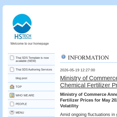
Welcome to our homepage
INFORMATION
Thai SDS Template is now
available (NEW)
Thai SDS Authoring Services
2026-05-19 12:27:00
Ministry of Comme
blog post
Chemical Fertilizer P
TOP
Ministry of Commerce An
WHO WE ARE
Fertilizer Prices for May 2
PEOPLE
Volatility
MENU
Amid ongoing fluctuations in g