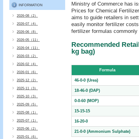
Ministry of Commerce has is
INFORMATION
Prices for Chemical Fertiliz
2026-08（2）
aims to guide retailers in set
easily monitor fertilizer costs
2026-07（4）
fertilizer formulas commonly
2026-06（8）
2026-05（11）
Recommended Retail F
2026-04（11）
kg bag)
2026-03（2）
2026-02（4）
Formula
2026-01（6）
46-0-0 (Urea)
2025-12（2）
2025-11（3）
18-46-0 (DAP)
2025-10（3）
0-0-60 (MOP)
2025-09（5）
15-15-15
2025-08（1）
2025-07（1）
16-20-0
2025-06（2）
21-0-0 (Ammonium Sulphate)
2025-01（6）