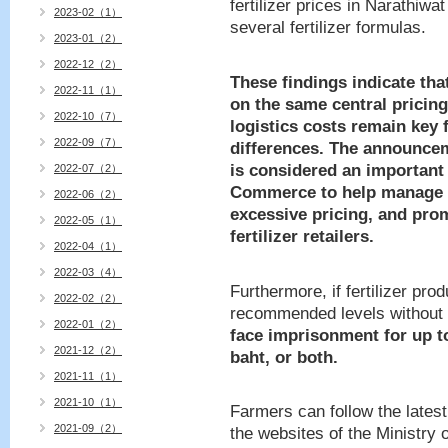
fertilizer prices in Narathiwa
2023-02（1）
several fertilizer formulas.
2023-01（2）
2022-12（2）
These findings indicate that
2022-11（1）
on the same central pricing
2022-10（7）
logistics costs remain key 
2022-09（7）
differences.
The announcem
is considered an important
2022-07（2）
Commerce to help manage ag
2022-06（2）
excessive pricing, and pro
2022-05（1）
fertilizer retailers.
2022-04（1）
2022-03（4）
Furthermore, if fertilizer pro
2022-02（2）
recommended levels without r
2022-01（2）
face imprisonment for up to
2021-12（2）
baht, or both.
2021-11（1）
2021-10（1）
Farmers can follow the lates
2021-09（2）
the websites of the Ministr