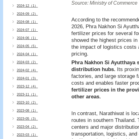
Source: Ministry of Commerce
2024-12（1）
2024-09（2）
According to the recommended
2024-08（1）
2026, Phra Nakhon Si Ayutth
2024-07（1）
fertilizer prices for several 
2024-06（1）
showed the highest prices in 
2024-05（5）
the impact of logistics costs 
pricing.
2024-04（1）
Phra Nakhon Si Ayutthaya s
2024-03（2）
distribution hubs.
Its proxim
2024-02（4）
factories, and large storage f
2024-01（3）
costs and enables faster prod
2023-12（4）
fertilizer prices in the pro
2023-11（1）
other areas.
2023-10（2）
2023-08（1）
In contrast, Narathiwat is loc
2023-05（3）
routes in southern Thailand.
centers and major distributio
2023-04（2）
transportation, logistics, an
2023-03（1）