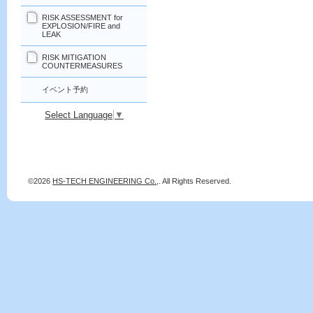
RISK ASSESSMENT for
EXPLOSION/FIRE and
LEAK
RISK MITIGATION
COUNTERMEASURES
イベント予約
Select Language
▼
©2026
HS-TECH ENGINEERING Co.,
. All Rights Reserved.