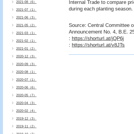
Internal Trade to compare pr
2021-08（6）
during each planting season.
2021-07（1）
2021-06（3）
Source: Central Committee o
2021-05（2）
Announcement No. 4, B.E. 2
2021-03（1）
:
https://shorturl.at/jQP6j
2021-02（1）
:
https://shorturl.at/v8JTs
2021-01（2）
2020-12（3）
2020-09（3）
2020-08（1）
2020-07（1）
2020-06（6）
2020-05（7）
2020-04（3）
2020-02（4）
2019-12（3）
2019-11（2）