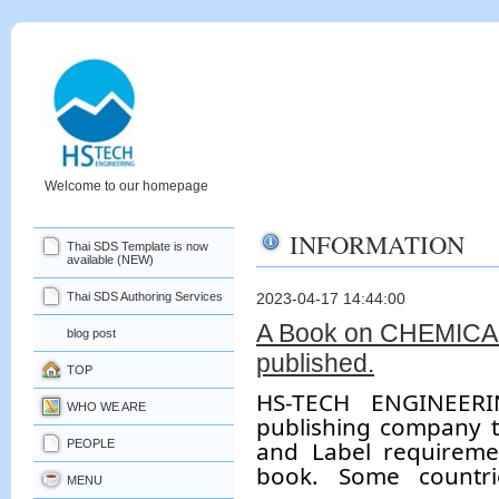
Welcome to our homepage
INFORMATION
Thai SDS Template is now
available (NEW)
Thai SDS Authoring Services
2023-04-17 14:44:00
A Book on CHEMICA
blog post
published.
TOP
HS-TECH ENGINEER
WHO WE ARE
publishing company t
and Label requireme
PEOPLE
book. Some countri
MENU