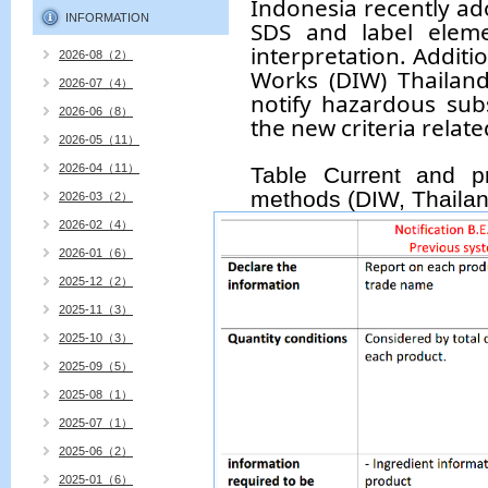
Indonesia recently ad
INFORMATION
SDS and label eleme
interpretation. Additi
2026-08（2）
Works (DIW) Thailand
2026-07（4）
notify hazardous sub
2026-06（8）
the new criteria relate
2026-05（11）
2026-04（11）
Table Current and pr
methods (DIW, Thailan
2026-03（2）
2026-02（4）
2026-01（6）
2025-12（2）
2025-11（3）
2025-10（3）
2025-09（5）
2025-08（1）
2025-07（1）
2025-06（2）
2025-01（6）