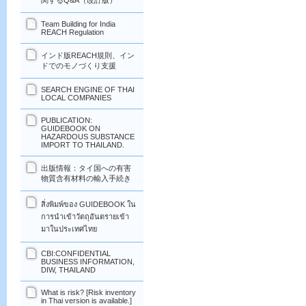
関するQ&A（改訂版）
Team Building for India
REACH Regulation
インド版REACH規則、イン
ドでのモノづくり支援
SEARCH ENGINE OF THAI
LOCAL COMPANIES
PUBLICATION:
GUIDEBOOK ON
HAZARDOUS SUBSTANCE
IMPORT TO THAILAND.
出版情報：タイ国への有害
物質含有材料の輸入手続き
สิ่งพิมพ์ของ GUIDEBOOK ใน
การนำเข้าวัตถุอันตรายเข้า
มาในประเทศไทย
CBI:CONFIDENTIAL
BUSINESS INFORMATION,
DIW, THAILAND
What is risk? [Risk inventory
in Thai version is available.]