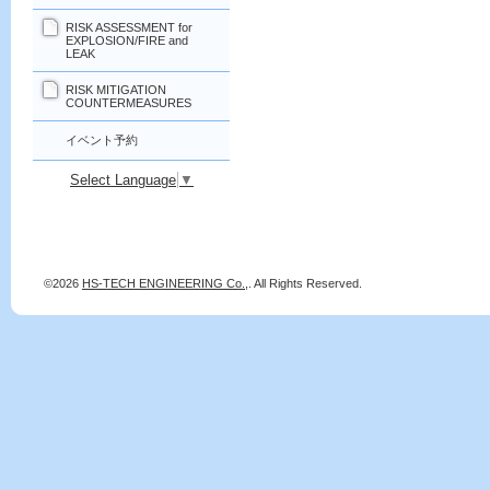
RISK ASSESSMENT for
EXPLOSION/FIRE and
LEAK
RISK MITIGATION
COUNTERMEASURES
イベント予約
Select Language
▼
©2026
HS-TECH ENGINEERING Co.,
. All Rights Reserved.