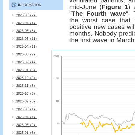
ventilated patients, 
INFORMATION
mid-June (
Figure 1
) 
"
The
Fourth wave
".
2026-08（2）
the worst case that
2026-07（4）
positive new cases wil
2026-06（8）
months. Nobody predict
the first wave in March
2026-05（11）
2026-04（11）
2026-03（2）
2026-02（4）
2026-01（6）
2025-12（2）
2025-11（3）
2025-10（3）
2025-09（5）
2025-08（1）
2025-07（1）
2025-06（2）
2025-01（6）