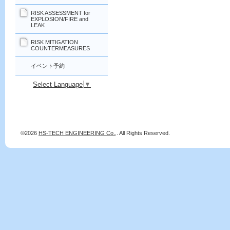
RISK ASSESSMENT for
EXPLOSION/FIRE and
LEAK
RISK MITIGATION
COUNTERMEASURES
イベント予約
Select Language
▼
©2026
HS-TECH ENGINEERING Co.,
. All Rights Reserved.