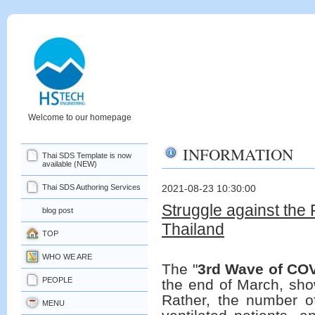
Welcome to our homepage
INFORMATION
Thai SDS Template is now
available (NEW)
Thai SDS Authoring Services
2021-08-23 10:30:00
Struggle against the
blog post
Thailand
TOP
WHO WE ARE
T
he "
3
rd
Wave of COV
PEOPLE
the end of March, show
Rather, the number of
MENU