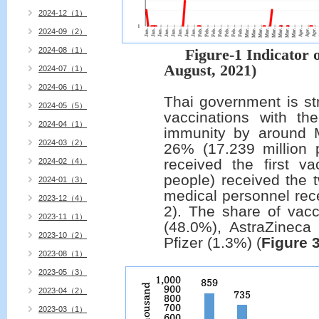
2024-12（1）
2024-09（2）
2024-08（1）
Figure-1 Indicator
August, 2021)
2024-07（1）
2024-06（1）
Thai government is st
2024-05（5）
vaccinations with th
2024-04（1）
immunity by around 
2024-03（2）
26% (17.239 million p
received the first va
2024-02（4）
people) received the 
2024-01（3）
medical personnel rece
2023-12（4）
2). The share of vac
2023-11（1）
(48.0%), AstraZineca
2023-10（2）
Pfizer (1.3%) (
Figure 
2023-08（1）
2023-05（3）
2023-04（2）
2023-03（1）