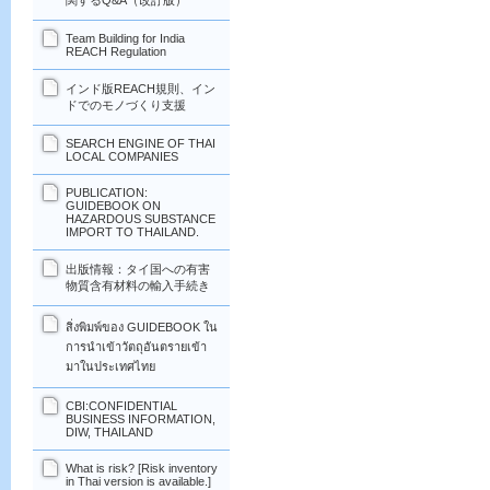
関するQ&A（改訂版）
Team Building for India
REACH Regulation
インド版REACH規則、イン
ドでのモノづくり支援
SEARCH ENGINE OF THAI
LOCAL COMPANIES
PUBLICATION:
GUIDEBOOK ON
HAZARDOUS SUBSTANCE
IMPORT TO THAILAND.
出版情報：タイ国への有害
物質含有材料の輸入手続き
สิ่งพิมพ์ของ GUIDEBOOK ใน
การนำเข้าวัตถุอันตรายเข้า
มาในประเทศไทย
CBI:CONFIDENTIAL
BUSINESS INFORMATION,
DIW, THAILAND
What is risk? [Risk inventory
in Thai version is available.]