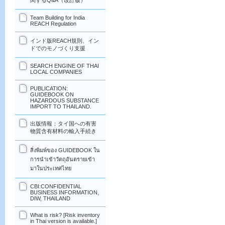
関するQ&A（改訂版）
Team Building for India
REACH Regulation
インド版REACH規則、イン
ドでのモノづくり支援
SEARCH ENGINE OF THAI
LOCAL COMPANIES
PUBLICATION:
GUIDEBOOK ON
HAZARDOUS SUBSTANCE
IMPORT TO THAILAND.
出版情報：タイ国への有害
物質含有材料の輸入手続き
สิ่งพิมพ์ของ GUIDEBOOK ใน
การนำเข้าวัตถุอันตรายเข้า
มาในประเทศไทย
CBI:CONFIDENTIAL
BUSINESS INFORMATION,
DIW, THAILAND
What is risk? [Risk inventory
in Thai version is available.]