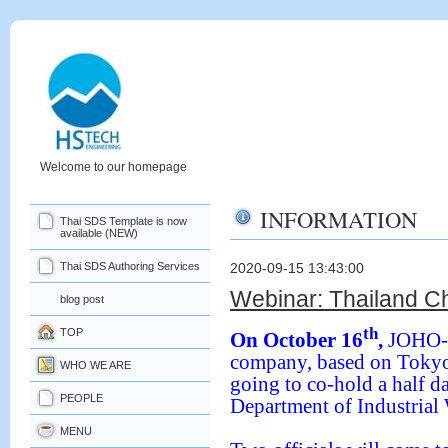
Welcome to our homepage
INFORMATION
Thai SDS Template is now
available (NEW)
Thai SDS Authoring Services
2020-09-15 13:43:00
Webinar: Thailand C
blog post
th
TOP
On October 16
,
JOHO-K
company, based on Toky
WHO WE ARE
going to co-hold a half d
PEOPLE
Department of Industrial
MENU