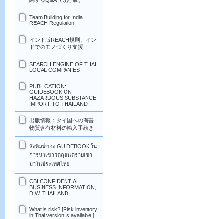
関するQ&A（改訂版）
Team Building for India
REACH Regulation
インド版REACH規則、イン
ドでのモノづくり支援
SEARCH ENGINE OF THAI
LOCAL COMPANIES
PUBLICATION:
GUIDEBOOK ON
HAZARDOUS SUBSTANCE
IMPORT TO THAILAND.
出版情報：タイ国への有害
物質含有材料の輸入手続き
สิ่งพิมพ์ของ GUIDEBOOK ใน
การนำเข้าวัตถุอันตรายเข้า
มาในประเทศไทย
CBI:CONFIDENTIAL
BUSINESS INFORMATION,
DIW, THAILAND
What is risk? [Risk inventory
in Thai version is available.]