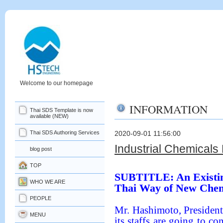
Welcome to our homepage
INFORMATION
Thai SDS Template is now
available (NEW)
Thai SDS Authoring Services
2020-09-01 11:56:00
Industrial Chemicals 
blog post
TOP
SUBTITLE: An Existin
WHO WE ARE
Thai Way of New Che
PEOPLE
Mr. Hashimoto, Presid
MENU
its staffs are going to c