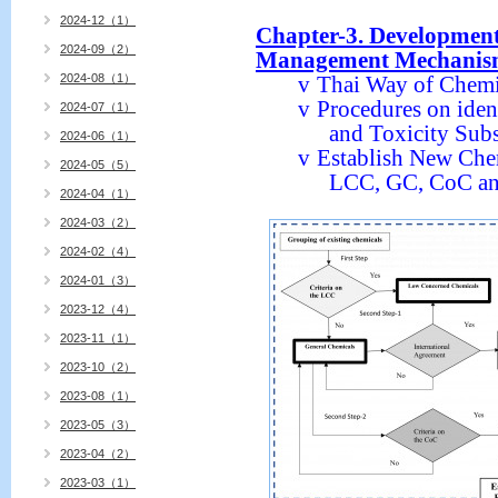
2024-12（1）
Chapter-3. Development
2024-09（2）
Management Mechani
2024-08（1）
v
Thai Way of Chemi
v
Procedures on ident
2024-07（1）
and Toxicity Sub
2024-06（1）
v
Establish New Ch
2024-05（5）
LCC, GC, CoC a
2024-04（1）
2024-03（2）
2024-02（4）
2024-01（3）
2023-12（4）
2023-11（1）
2023-10（2）
2023-08（1）
2023-05（3）
2023-04（2）
2023-03（1）