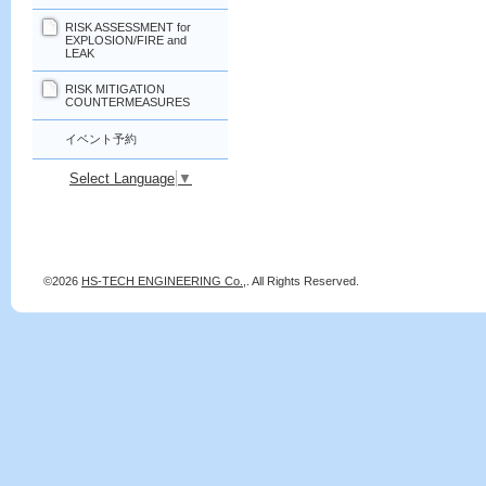
RISK ASSESSMENT for
EXPLOSION/FIRE and
LEAK
RISK MITIGATION
COUNTERMEASURES
イベント予約
Select Language
▼
©2026
HS-TECH ENGINEERING Co.,
. All Rights Reserved.