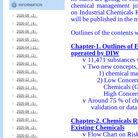
chemical management jou
INFORMATION
on Industrial Chemicals 
2026-08（2）
will be published in the
2026-07（4）
Outlines of the contents 
2026-06（8）
2026-05（11）
Chapter-1. Outlines of 
2026-04（11）
operated by DIW
2026-03（2）
v
11,471 substances w
2026-02（4）
v
Two new concepts,
2026-01（6）
1) chemical m
2) Low Concer
2025-12（2）
Chemicals (G
2025-11（3）
High Concer
2025-10（3）
v
Around 75 % of che
2025-09（5）
validation or data
2025-08（1）
Chapter-2. Chemicals 
2025-07（1）
Existing Chemicals
2025-06（2）
v
Flow Chart on Ri
2025-01（6）