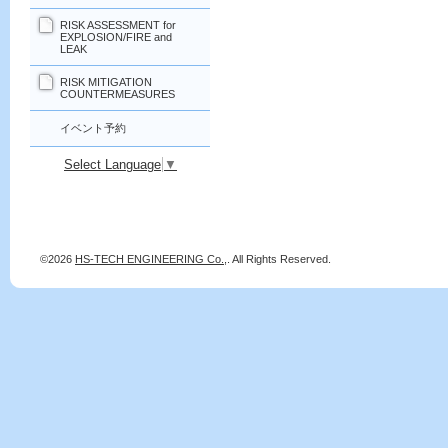
RISK ASSESSMENT for
EXPLOSION/FIRE and
LEAK
RISK MITIGATION
COUNTERMEASURES
イベント予約
Select Language
▼
©2026
HS-TECH ENGINEERING Co.,
. All Rights Reserved.