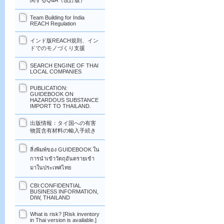
関するQ&A（改訂版）
Team Building for India
REACH Regulation
インド版REACH規則、イン
ドでのモノづくり支援
SEARCH ENGINE OF THAI
LOCAL COMPANIES
PUBLICATION:
GUIDEBOOK ON
HAZARDOUS SUBSTANCE
IMPORT TO THAILAND.
出版情報：タイ国への有害
物質含有材料の輸入手続き
สิ่งพิมพ์ของ GUIDEBOOK ใน
การนำเข้าวัตถุอันตรายเข้า
มาในประเทศไทย
CBI:CONFIDENTIAL
BUSINESS INFORMATION,
DIW, THAILAND
What is risk? [Risk inventory
in Thai version is available.]