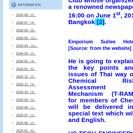
Club whose organize
INFORMATION
a renowned newspaper
st
16:00 on June 1
, 20
2026-08（2）
Bangkok
[2]
.
2026-07（4）
2026-06（8）
2026-05（11）
Emporium Suites Hote
2026-04（11）
[Source: from the website]
2026-03（2）
He is going to explai
2026-02（4）
the key points an
2026-01（6）
issues of Thai way o
2025-12（2）
Chemical Ris
2025-11（3）
Assessment
Mechanism (T-RAM
2025-10（3）
for members of Chem
2025-09（5）
will be delivered 
2025-08（1）
special text which wi
2025-07（1）
and English.
2025-06（2）
2025-01（6）