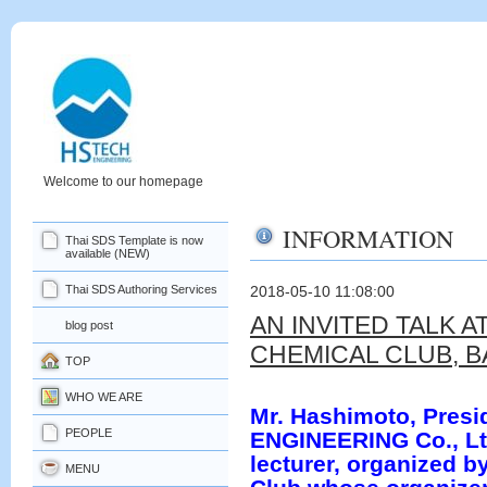
Welcome to our homepage
INFORMATION
Thai SDS Template is now
available (NEW)
Thai SDS Authoring Services
2018-05-10 11:08:00
AN INVITED TALK A
blog post
CHEMICAL CLUB, 
TOP
WHO WE ARE
Mr. Hashimoto, Presi
PEOPLE
ENGINEERING Co., Ltd
lecturer, organized b
MENU