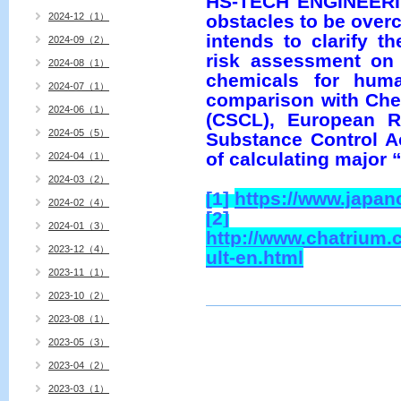
HS-TECH ENGINEERING
obstacles to be over
2024-12（1）
intends to clarify t
2024-09（2）
risk assessment on
2024-08（1）
chemicals for hum
2024-07（1）
comparison with Che
2024-06（1）
(CSCL), European R
2024-05（5）
Substance Control Ac
of calculating major 
2024-04（1）
2024-03（2）
[1]
https://www.japan
2024-02（4）
[2]
2024-01（3）
http://www.chatrium
2023-12（4）
ult-en.html
2023-11（1）
2023-10（2）
2023-08（1）
2023-05（3）
2023-04（2）
2023-03（1）