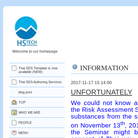
Welcome to our homepage
INFORMATION
Thai SDS Template is now
available (NEW)
Thai SDS Authoring Services
2017-11-17 15:14:00
UNFORTUNATELY
blog post
We could not know a
TOP
the Risk Assessment Sy
WHO WE ARE
substances from the 
th
PEOPLE
on November 13
, 20
the Seminar might be
MENU