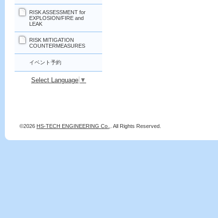
RISK ASSESSMENT for
EXPLOSION/FIRE and
LEAK
RISK MITIGATION
COUNTERMEASURES
イベント予約
Select Language
▼
©2026
HS-TECH ENGINEERING Co.,
. All Rights Reserved.