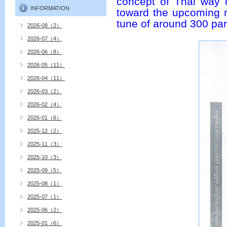
concept of Thai way 
INFORMATION
toward the upcoming re
tune of around 300 par
2026-08（2）
2026-07（4）
2026-06（8）
2026-05（11）
2026-04（11）
2026-03（2）
2026-02（4）
2026-01（6）
2025-12（2）
2025-11（3）
2025-10（3）
2025-09（5）
2025-08（1）
2025-07（1）
2025-06（2）
2025-01（6）