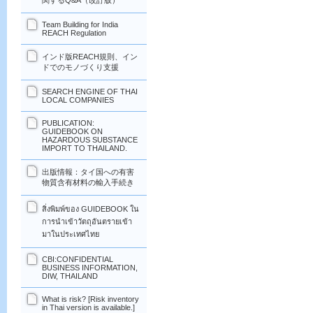
関するQ&A（改訂版）
Team Building for India
REACH Regulation
インド版REACH規則、イン
ドでのモノづくり支援
SEARCH ENGINE OF THAI
LOCAL COMPANIES
PUBLICATION:
GUIDEBOOK ON
HAZARDOUS SUBSTANCE
IMPORT TO THAILAND.
出版情報：タイ国への有害
物質含有材料の輸入手続き
สิ่งพิมพ์ของ GUIDEBOOK ใน
การนำเข้าวัตถุอันตรายเข้า
มาในประเทศไทย
CBI:CONFIDENTIAL
BUSINESS INFORMATION,
DIW, THAILAND
What is risk? [Risk inventory
in Thai version is available.]