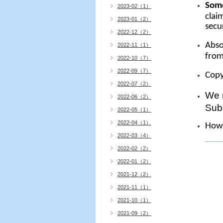
Som
2023-02（1）
clai
2023-01（2）
secu
2022-12（2）
Abso
2022-11（1）
from
2022-10（7）
2022-09（7）
Copy
2022-07（2）
We r
2022-06（2）
Subs
2022-05（1）
2022-04（1）
How 
2022-03（4）
2022-02（2）
2022-01（2）
2021-12（2）
2021-11（1）
2021-10（1）
2021-09（2）