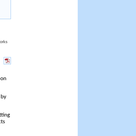
orks
ion
 by
tting
cts