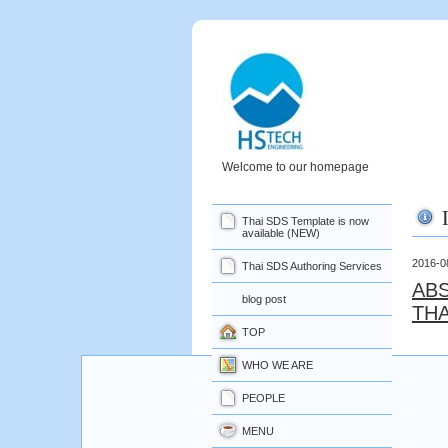
Welcome to our homepage
Thai SDS Template is now
available (NEW)
2016-0
Thai SDS Authoring Services
ABS
blog post
TH
TOP
WHO WE ARE
PEOPLE
MENU