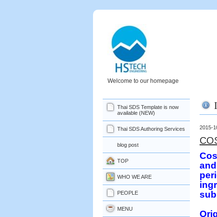
Welcome to our homepage
Thai SDS Template is now
available (NEW)
2015-1
Thai SDS Authoring Services
COS
blog post
Cos
TOP
and
per
WHO WE ARE
ing
sub
PEOPLE
MENU
Ori