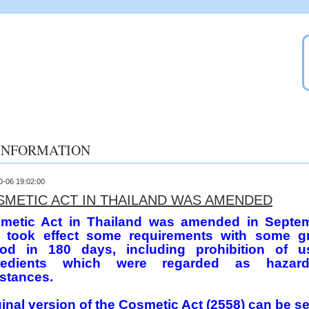
INFORMATION
0-06 19:02:00
METIC ACT IN THAILAND WAS AMENDED
metic Act in Thailand was amended in Septe
 took effect some requirements with some g
iod in 180 days, including prohibition of u
redients which were regarded as hazar
stances.
ginal version of the Cosmetic Act (2558) can be s