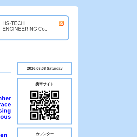
HS-TECH
ENGINEERING Co.,
2026.08.08 Saturday
携帯サイト
mber
race
sing
dous
een
カウンター