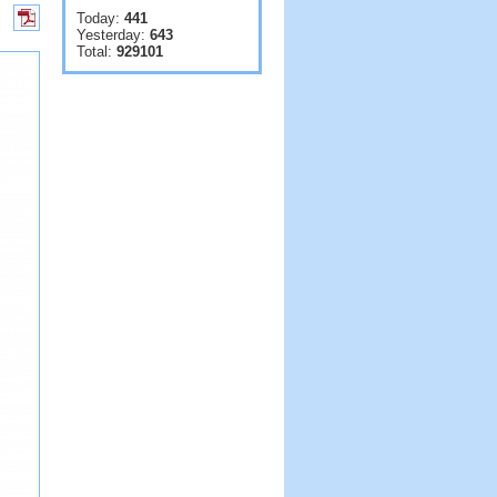
Today:
441
Yesterday:
643
Total:
929101