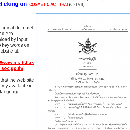
clicking on
COSMETIC ACT THAI
(0.21MB).
original documet
able to
load by input
 key words
on
ebsite at;
://www.mratchak
a.soc.go.th/
that the web site
nly available in
 language.