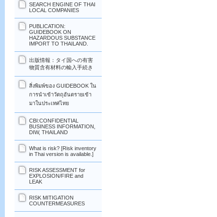
SEARCH ENGINE OF THAI
LOCAL COMPANIES
PUBLICATION:
GUIDEBOOK ON
HAZARDOUS SUBSTANCE
IMPORT TO THAILAND.
出版情報：タイ国への有害
物質含有材料の輸入手続き
สิ่งพิมพ์ของ GUIDEBOOK ใน
การนำเข้าวัตถุอันตรายเข้า
มาในประเทศไทย
CBI:CONFIDENTIAL
BUSINESS INFORMATION,
DIW, THAILAND
What is risk? [Risk inventory
in Thai version is available.]
RISK ASSESSMENT for
EXPLOSION/FIRE and
LEAK
RISK MITIGATION
COUNTERMEASURES