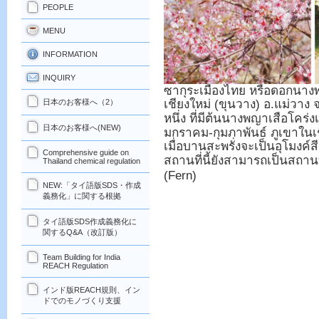
PEOPLE
MENU
INFORMATION
INQUIRY
ซากุระเมืองไทย หรือดอกนางพญ
เชียงใหม่ (ขุนวาง) อ.แม่วาง จ
日本のお客様へ（2）
หนึ่ง ที่มีต้นนางพญาเสือโคร
日本のお客様へ(NEW)
มกราคม-กุมภาพันธ์ ภูเขาในเ
เมื่อบานสะพรั่งจะเป็นอุโมงค์ส
Comprehensive guide on
สถานที่นี้ยังสามารถเป็นสถานที
Thailand chemical regulation
(Fern)
NEW:「タイ語版SDS・作成
義務化」に関する根拠
タイ語版SDS作成義務化に
関するQ&A（改訂版）
Team Building for India
REACH Regulation
インド版REACH規則、イン
ドでのモノづくり支援