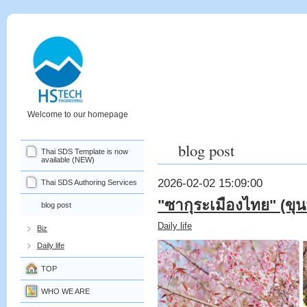
Welcome to our homepage
blog post
Thai SDS Template is now
available (NEW)
2026-02-02 15:09:00
Thai SDS Authoring Services
"ซากุระเมืองไทย" (ขุน
blog post
Daily life
Biz
Daily life
TOP
WHO WE ARE