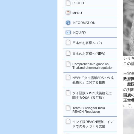
PEOPLE
MENU
INFORMATION
INQUIRY
日本のお客様へ（2）
日本のお客様へ(NEW)
シリ
この
Comprehensive guide on
Thailand chemical regulation
王室
NEW:「タイ語版SDS・作成
政府
義務化」に関する根拠
一般
の判
タイ語版SDS作成義務化に
国旗
関するQ&A（改訂版）
王室
にて
Team Building for India
REACH Regulation
インド版REACH規則、イン
ドでのモノづくり支援