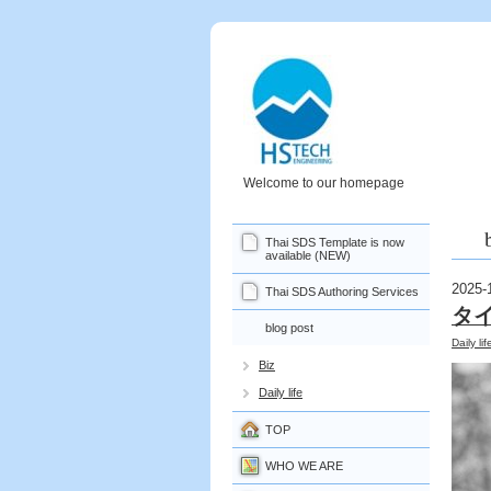
Welcome to our homepage
Thai SDS Template is now
available (NEW)
2025-
Thai SDS Authoring Services
タ
blog post
Daily lif
Biz
Daily life
TOP
WHO WE ARE