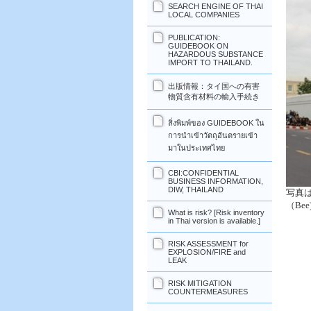
SEARCH ENGINE OF THAI
LOCAL COMPANIES
PUBLICATION:
GUIDEBOOK ON
HAZARDOUS SUBSTANCE
IMPORT TO THAILAND.
出版情報：タイ国への有害
物質含有材料の輸入手続き
สิ่งพิมพ์ของ GUIDEBOOK ใน
การนำเข้าวัตถุอันตรายเข้า
มาในประเทศไทย
CBI:CONFIDENTIAL
BUSINESS INFORMATION,
DIW, THAILAND
写真
（Bee
What is risk? [Risk inventory
in Thai version is available.]
RISK ASSESSMENT for
EXPLOSION/FIRE and
LEAK
RISK MITIGATION
COUNTERMEASURES