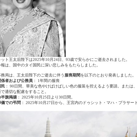
キット王太后陛下は
2025
年
10
月
24
日、
93
歳で安らかにご逝去されました。
訃報は、国中のタイ国民に深い悲しみをもたらしました。
事務局は、王太后陛下のご逝去に伴う
服喪期間
を以下のとおり発表しました。
関係者および公務員
：
1
年間の服喪
国民
：
90
日間、華美な色やけばけばしい色の服装を控えるよう要請。または
断で適切な配慮をすること。
の半旗掲揚
：
2025
年
10
月
25
日より
30
日間。
葬儀での弔問
：
2025
年
10
月
27
日から、王宮内のドゥシット・マハ・プラサー
。