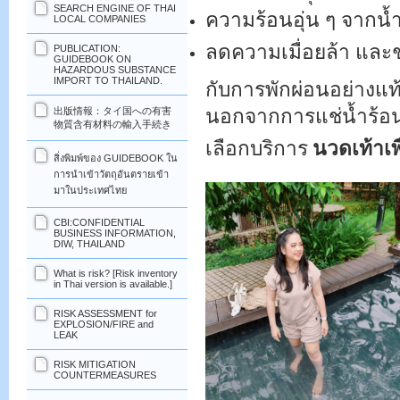
SEARCH ENGINE OF THAI
ความร้อนอุ่น ๆ จากน้
LOCAL COMPANIES
ลดความเมื่อยล้า และ
PUBLICATION:
GUIDEBOOK ON
HAZARDOUS SUBSTANCE
IMPORT TO THAILAND.
กับการพักผ่อนอย่างแท้
นอกจากการแช่น้ำร้อนแ
出版情報：タイ国への有害
物質含有材料の輸入手続き
เลือกบริการ
นวดเท้าเพ
สิ่งพิมพ์ของ GUIDEBOOK ใน
การนำเข้าวัตถุอันตรายเข้า
มาในประเทศไทย
CBI:CONFIDENTIAL
BUSINESS INFORMATION,
DIW, THAILAND
What is risk? [Risk inventory
in Thai version is available.]
RISK ASSESSMENT for
EXPLOSION/FIRE and
LEAK
RISK MITIGATION
COUNTERMEASURES