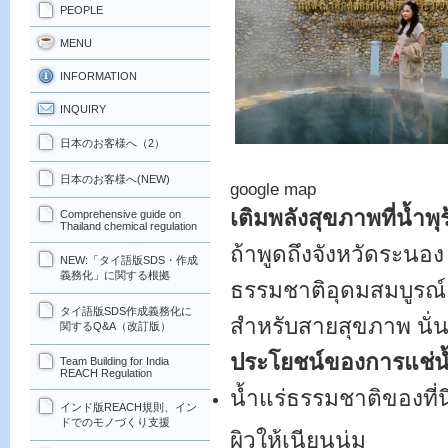
PEOPLE
MENU
INFORMATION
INQUIRY
日本のお客様へ（2）
ที
日本のお客様へ(NEW)
google map
เติมพลังสุขภาพที่น้ำพ
Comprehensive guide on
Thailand chemical regulation
ถ้าพูดถึงจังหวัดระน
NEW:「タイ語版SDS・作成
義務化」に関する根拠
ธรรมชาติอุดมสมบูรณ์ แต
タイ語版SDS作成義務化に
สำหรับสายสุขภาพ นั่น
関するQ&A（改訂版）
ประโยชน์ของการแช่น้
Team Building for India
REACH Regulation
น้ำแร่ธรรมชาติของที่น
インド版REACH規則、イン
ドでのモノづくり支援
ผิวให้เนียนนุ่ม