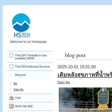
Welcome to our homepage
blog post
Thai SDS Template is now
available (NEW)
2025-10-01 15:51:00
Thai SDS Authoring Services
เติมพลังสุขภาพที่น้ำพ
blog post
Daily life
Biz
Daily life
TOP
WHO WE ARE