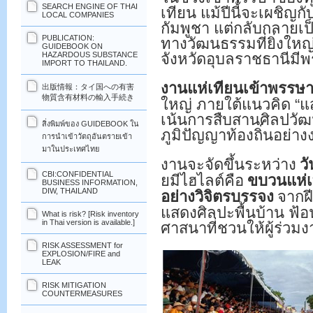
SEARCH ENGINE OF THAI
เทียน แม้ปีนี้จะเผชิ
LOCAL COMPANIES
กัมพูชา แต่กลับกลายเ
PUBLICATION:
ทางวัฒนธรรมที่ยิ่งใหญ
GUIDEBOOK ON
จังหวัดอุบลราชธานีมี
HAZARDOUS SUBSTANCE
IMPORT TO THAILAND.
งานแห่เทียนเข้าพรรษ
出版情報：タイ国への有害
物質含有材料の輸入手続き
ใหญ่ ภายใต้แนวคิด “แ
เน้นการสืบสานศิลปวั
สิ่งพิมพ์ของ GUIDEBOOK ใน
ภูมิปัญญาท้องถิ่นอย่า
การนำเข้าวัตถุอันตรายเข้า
มาในประเทศไทย
งานจะจัดขึ้นระหว่าง
วั
CBI:CONFIDENTIAL
ยมีไฮไลต์คือ
ขบวนแห่
BUSINESS INFORMATION,
DIW, THAILAND
อย่างวิจิตรบรรจง
จากฝี
แสดงศิลปะพื้นบ้าน ฟ
What is risk? [Risk inventory
in Thai version is available.]
ศาสนาที่ชวนให้ผู้ร่วม
RISK ASSESSMENT for
EXPLOSION/FIRE and
LEAK
RISK MITIGATION
COUNTERMEASURES