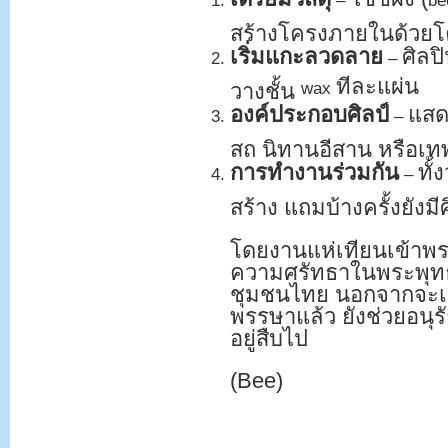
–
be
สร้างโครงภายในด้วยโค
เริ่มแกะลวดลาย
ศิลป
–
ทีละแผ่น
วางชั้น
wax
องค์ประกอบศิลป์
แสด
–
สถ นิทานอีสาน หรือเทพ
การทำงานร่วมกัน
ทั
–
สร้าง แถมบ้างครั้งยัง
โดยงานแห่เทียนเข้าพร
ความศรัทธาในพระพุ
ชุมชนไทย นอกจากจะเป
พรรษาแล้ว ยังช่วยอนุร
อยู่สืบไป
(Bee)