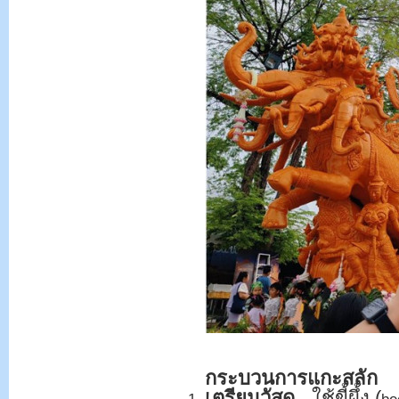
กระบวนการแกะสลัก
เตรียมวัสดุ
ใช้ขี้ผึ้ง (