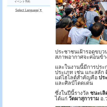
イベント予約
Select Language
▼
ประชาชนเฝ้ารอดูขบวน
สภาพอากาศจะค่อนข้า
และในงานนี้มีการประ
ประเภท เช่น แกะสลัก 
แต่ไฮไลต์สำคัญคือ
ปร
และศิลป์โดดเด่น
ซึ่งในปีนี้รางวัล
ชนะเลิ
ได้แก่
วัดผาสุการาม
อ.