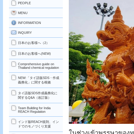
PEOPLE
MENU
INFORMATION
INQUIRY
日本のお客様へ（2）
日本のお客様へ(NEW)
Comprehensive guide on
Thailand chemical regulation
NEW:「タイ語版SDS・作成
義務化」に関する根拠
タイ語版SDS作成義務化に
関するQ&A（改訂版）
Team Building for India
REACH Regulation
インド版REACH規則、イン
ドでのモノづくり支援
ในช่วงเข้าพรรษาของทุ